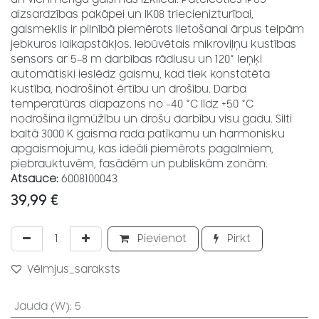
aizsardzības pakāpei un IK08 triecienizturībai,
gaismeklis ir pilnībā piemērots lietošanai ārpus telpām
jebkuros laikapstākļos. Iebūvētais mikroviļņu kustības
sensors ar 5–8 m darbības rādiusu un 120° leņķi
automātiski ieslēdz gaismu, kad tiek konstatēta
kustība, nodrošinot ērtību un drošību. Darba
temperatūras diapazons no -40 °C līdz +50 °C
nodrošina ilgmūžību un drošu darbību visu gadu. Silti
baltā 3000 K gaisma rada patīkamu un harmonisku
apgaismojumu, kas ideāli piemērots pagalmiem,
piebrauktuvēm, fasādēm un publiskām zonām.
Atsauce:
6008100043
39,99
€
Pievienot
Pirkt
Vēlmjus_saraksts
Jauda (W)
:
5