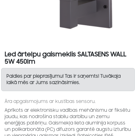
Led ārtelpu gaismeklis SALTASENS WALL
5W 450lm
Paldies par pieprasījumu! Tas ir saņemts! Tuvākaja
laikā mēs ar Jums sazināsimies.
Āra apgaismojums ar kustības sensoru.
Aprīkots ar elektronisku vadības mehānismu ar fiksētu
jaudu, kas nodrošina stabilu darbību un zemu
enerģijas patēriņu. Gaismekļa lieta alumīnija korpuss
un polikarbonāta (PC) difuzors garantē augstu izturību
un vienmērīgu gaismas izkliedi. Pateicoties IP65