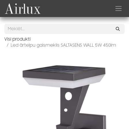
Skip to Content
Visi produkti
Led ārtelpu gaismeklis SALTASENS WALL 5W 450lm