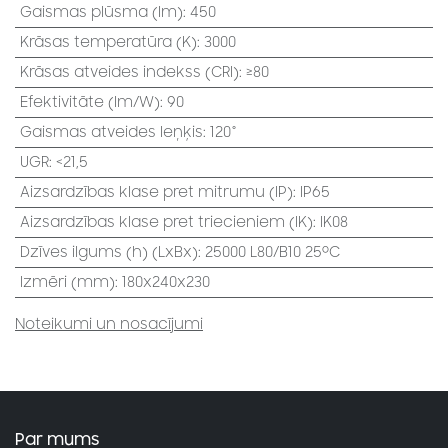
Gaismas plūsma (lm)
:
450
Krāsas temperatūra (K)
:
3000
Krāsas atveides indekss (CRI)
:
≥80
Efektivitāte (lm/W)
:
90
Gaismas atveides leņķis
:
120°
UGR
:
<21,5
Aizsardzības klase pret mitrumu (IP)
:
IP65
Aizsardzības klase pret triecieniem (IK)
:
IK08
Dzīves ilgums (h) (LxBx)
:
25000 L80/B10 25⁰C
Izmēri (mm)
:
180x240x230
Noteikumi un nosacījumi
Par mums