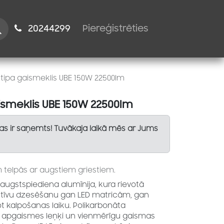
istiem
2024​​4299
Piereģistrēties
tipa gaismeklis UBE 150W 22500lm
ismeklis UBE 150W 22500lm
Tas ir saņemts! Tuvākaja laikā mēs ar Jums
elpās ar augstiem griestiem.
 augstspiediena alumīnija, kura rievotā
ektīvu dzesēšanu gan LED matricām, gan
 kalpošanas laiku. Polikarbonāta
° apgaismes leņķi un vienmērīgu gaismas