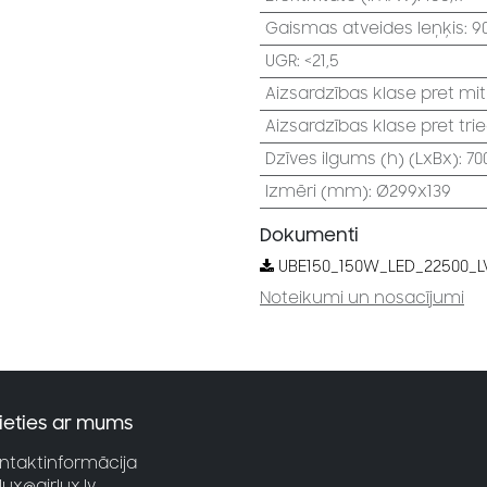
Gaismas atveides leņķis
:
9
UGR
:
<21,5
Aizsardzības klase pret mi
Aizsardzības klase pret tri
Dzīves ilgums (h) (LxBx)
:
70
Izmēri (mm)
:
Ø299x139
Dokumenti
UBE150_150W_LED_22500_L
Noteikumi un nosacījumi
ieties ar mums
ntaktinformācija
rlux@airlux.lv