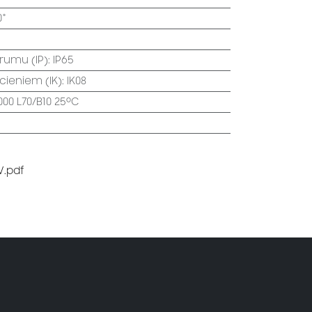
0°
trumu (IP)
:
IP65
ecieniem (IK)
:
IK08
000 L70/B10 25⁰C
V.pdf