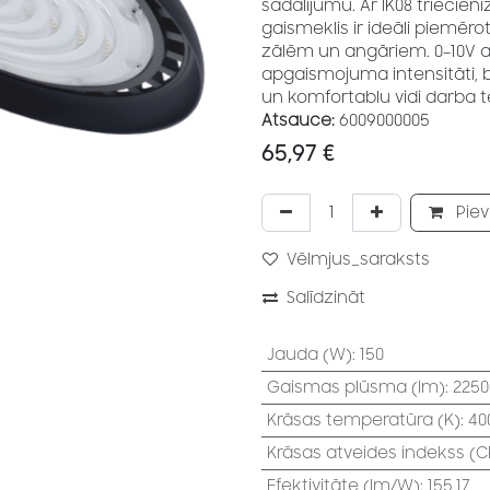
sadalījumu. Ar IK08 triecien
gaismeklis ir ideāli piemēr
zālēm un angāriem. 0–10V a
apgaismojuma intensitāti, b
un komfortablu vidi darba t
Atsauce:
6009000005
65,97
€
Piev
Vēlmjus_saraksts
Salīdzināt
Jauda (W)
:
150
Gaismas plūsma (lm)
:
2250
Krāsas temperatūra (K)
:
40
Krāsas atveides indekss (CR
Efektivitāte (lm/W)
:
155,17