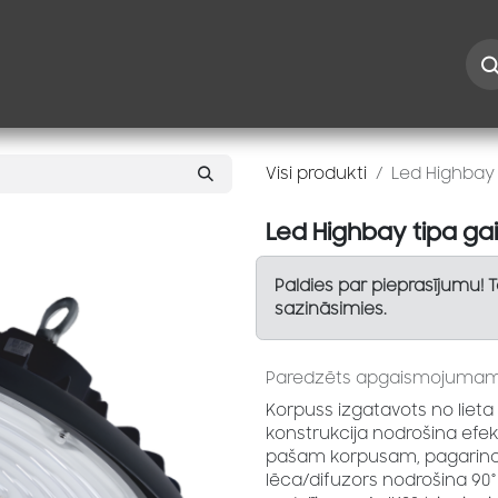
Iespējas
Kontakti
Risinājumi
Blogs
Speciāl
Visi produkti
Led Highbay 
Led Highbay tipa ga
Paldies par pieprasījumu! 
sazināsimies.
Paredzēts apgaismojumam t
Korpuss izgatavots no lieta
konstrukcija nodrošina ef
pašam korpusam, pagarinot
lēca/difuzors nodrošina 90