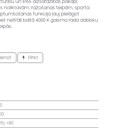
izturību un IP65 aizsardzības pakāpi,
ots noliktavām, ražošanas telpām, sporta
ptumšošanas funkcija ļauj pielāgot
et neitrāli baltā 4000 K gaisma rada dabisku
elpās.
ienot
Pirkt
0
00
I)
:
≥80