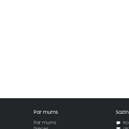
Par mums
Sazin
Par mums
Ko
Preces
ai