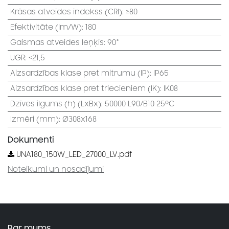
Krāsas atveides indekss (CRI)
:
≥80
Efektivitāte (lm/W)
:
180
Gaismas atveides leņķis
:
90°
UGR
:
<21,5
Aizsardzības klase pret mitrumu (IP)
:
IP65
Aizsardzības klase pret triecieniem (IK)
:
IK08
Dzīves ilgums (h) (LxBx)
:
50000 L90/B10 25⁰C
Izmēri (mm)
:
Ø308x168
Dokumenti
UNA180_150W_LED_27000_LV.pdf
Noteikumi un nosacījumi
Par mums