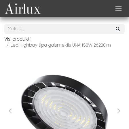
Skip to Content
Visi produkti
Led Highbay tipa gaismeklis UNA 150W 26200lm