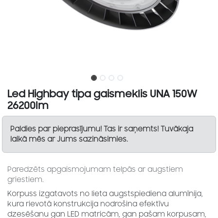
Led Highbay tipa gaismeklis UNA 150W
26200lm
Paldies par pieprasījumu! Tas ir saņemts! Tuvākaja
laikā mēs ar Jums sazināsimies.
Paredzēts apgaismojumam telpās ar augstiem
griestiem.
Korpuss izgatavots no lieta augstspiediena alumīnija,
kura rievotā konstrukcija nodrošina efektīvu
dzesēšanu gan LED matricām, gan pašam korpusam,