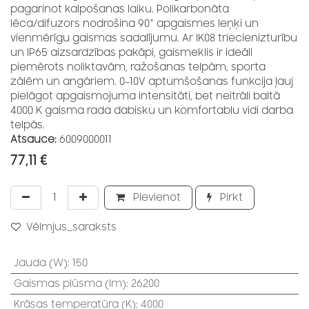
pagarinot kalpošanas laiku. Polikarbonāta
lēca/difuzors nodrošina 90° apgaismes leņķi un
vienmērīgu gaismas sadalījumu. Ar IK08 triecienizturību
un IP65 aizsardzības pakāpi, gaismeklis ir ideāli
piemērots noliktavām, ražošanas telpām, sporta
zālēm un angāriem. 0–10V aptumšošanas funkcija ļauj
pielāgot apgaismojuma intensitāti, bet neitrāli baltā
4000 K gaisma rada dabisku un komfortablu vidi darba
telpās.
Atsauce:
6009000011
77,11
€
Pievienot
Pirkt
Vēlmjus_saraksts
Jauda (W)
:
150
Gaismas plūsma (lm)
:
26200
Krāsas temperatūra (K)
:
4000