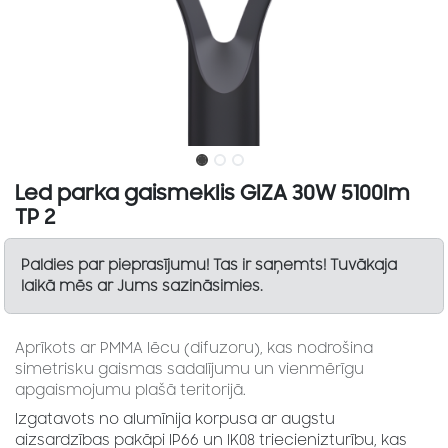
Led parka gaismeklis GIZA 30W 5100lm
TP 2
Paldies par pieprasījumu! Tas ir saņemts! Tuvākaja
laikā mēs ar Jums sazināsimies.
Aprīkots ar PMMA lēcu (difuzoru), kas nodrošina
simetrisku gaismas sadalījumu un vienmērīgu
apgaismojumu plašā teritorijā.
Izgatavots no alumīnija korpusa ar augstu
aizsardzības pakāpi IP66 un IK08 triecienizturību, kas