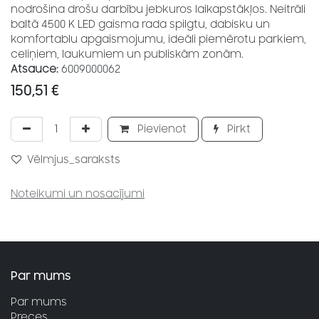
nodrošina drošu darbību jebkuros laikapstākļos. Neitrāli
baltā 4500 K LED gaisma rada spilgtu, dabisku un
komfortablu apgaismojumu, ideāli piemērotu parkiem,
celiņiem, laukumiem un publiskām zonām.
Atsauce:
6009000062
150,51
€
Pievienot
Pirkt
Vēlmjus_saraksts
Noteikumi un nosacījumi
Par mums
Par mums
Preces