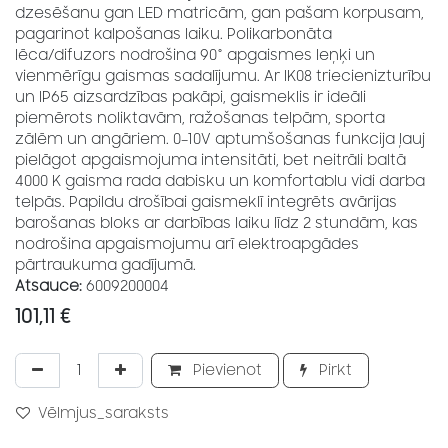
dzesēšanu gan LED matricām, gan pašam korpusam,
pagarinot kalpošanas laiku. Polikarbonāta
lēca/difuzors nodrošina 90° apgaismes leņķi un
vienmērīgu gaismas sadalījumu. Ar IK08 triecienizturību
un IP65 aizsardzības pakāpi, gaismeklis ir ideāli
piemērots noliktavām, ražošanas telpām, sporta
zālēm un angāriem. 0–10V aptumšošanas funkcija ļauj
pielāgot apgaismojuma intensitāti, bet neitrāli baltā
4000 K gaisma rada dabisku un komfortablu vidi darba
telpās. Papildu drošībai gaismeklī integrēts avārijas
barošanas bloks ar darbības laiku līdz 2 stundām, kas
nodrošina apgaismojumu arī elektroapgādes
pārtraukuma gadījumā.
Atsauce:
6009200004
101,11
€
Pievienot
Pirkt
Vēlmjus_saraksts