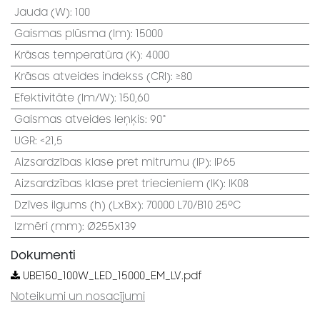
Jauda (W)
:
100
Gaismas plūsma (lm)
:
15000
Krāsas temperatūra (K)
:
4000
Krāsas atveides indekss (CRI)
:
≥80
Efektivitāte (lm/W)
:
150,60
Gaismas atveides leņķis
:
90°
UGR
:
<21,5
Aizsardzības klase pret mitrumu (IP)
:
IP65
Aizsardzības klase pret triecieniem (IK)
:
IK08
Dzīves ilgums (h) (LxBx)
:
70000 L70/B10 25⁰C
Izmēri (mm)
:
Ø255x139
Dokumenti
UBE150_100W_LED_15000_EM_LV.pdf
Noteikumi un nosacījumi