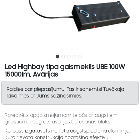
Led Highbay tipa gaismeklis UBE 100W
15000lm, Avārijas
Paldies par pieprasījumu! Tas ir saņemts! Tuvākaja
laikā mēs ar Jums sazināsimies.
Paredzēts apgaismojumam telpās ar augstiem
griestiem. Integrēts avārijas barošanas bloks.
Korpuss izgatavots no lieta augstspiediena alumīnija,
kura rievotā konstrukcija nodrošina efektīvu