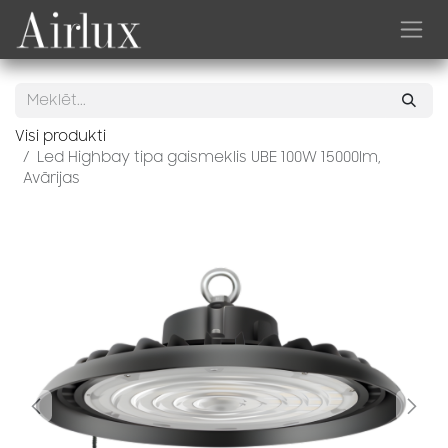
Skip to Content
Visi produkti
Led Highbay tipa gaismeklis UBE 100W 15000lm,
Avārijas