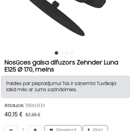
Nosūces gaisa difuzors Zehnder Luna
E125 Ø 170, melns
Paldies par pieprasījumu! Tas ir saņemts! Tuvākaja
laikā mēs ar Jums sazināsimies.
Atsauce:
705613133
40,15
€
57,35
€
Pievienot
Pirkt