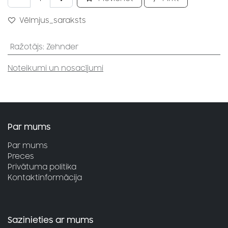
Vēlmjus_saraksts
Ražotājs
:
Zehnder
Noteikumi un nosacījumi
Par mums
Par mums
Preces
Privātuma politika
Kontaktinformācija
Sazinieties ar mums