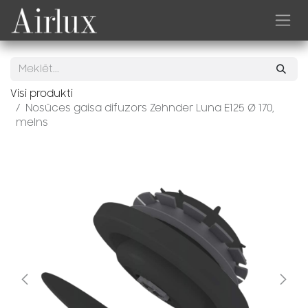
Skip to Content
Visi produkti
Nosūces gaisa difuzors Zehnder Luna E125 Ø 170,
melns