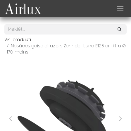
Skip to Content
Visi produkti
Nosūces gaisa difuzors Zehnder Luna E125 ar filtru Ø
170, melns