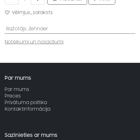
Vēlmjus_saraksts
Ražotājs
:
Zehnder
Noteikumi un nosacījumi
Par mums
Par mums
Preces
Privātuma politika
Kontaktinformācija
Sazinieties ar mums