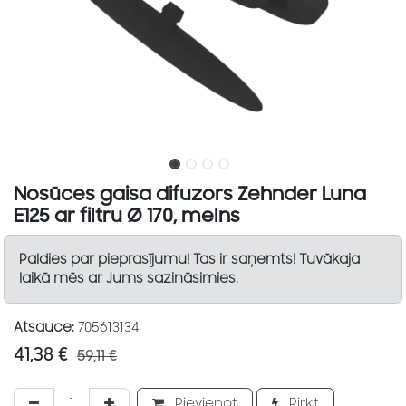
Nosūces gaisa difuzors Zehnder Luna
E125 ar filtru Ø 170, melns
Paldies par pieprasījumu! Tas ir saņemts! Tuvākaja
laikā mēs ar Jums sazināsimies.
Atsauce:
705613134
41,38
€
59,11
€
Pievienot
Pirkt