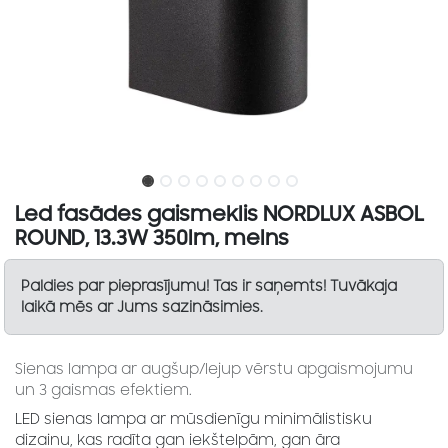
Led fasādes gaismeklis NORDLUX ASBOL
ROUND, 13.3W 350lm, melns
Paldies par pieprasījumu! Tas ir saņemts! Tuvākaja
laikā mēs ar Jums sazināsimies.
Sienas lampa ar augšup/lejup vērstu apgaismojumu
un 3 gaismas efektiem.
LED sienas lampa ar mūsdienīgu minimālistisku
dizainu, kas radīta gan iekštelpām, gan āra