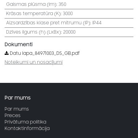
Gaismas plūsma (lm)
:
350
Krāsas temperatūra (K)
:
3000
Aizsardzības klase pret mitrumu (IP)
:
IP44
Dzīves ilgums (h) (LxBx)
:
20000
Dokumenti
Datu lapa_84971003_DS_GB.pdf
Noteikumi un nosacījumi
Par mums
Par mums
Preces
Privātuma politika
Kontaktinformācija