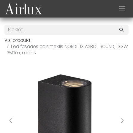
Skip to Content
Visi produkti
Led fasādes gaismeklis NORDLUX ASBOL ROUND, 13.3W
350lm, melns