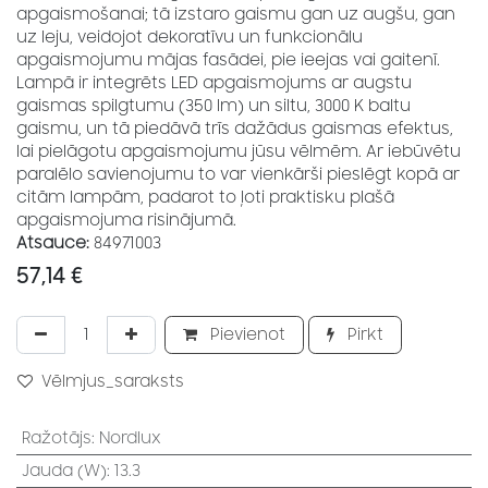
apgaismošanai; tā izstaro gaismu gan uz augšu, gan
uz leju, veidojot dekoratīvu un funkcionālu
apgaismojumu mājas fasādei, pie ieejas vai gaitenī.
Lampā ir integrēts LED apgaismojums ar augstu
gaismas spilgtumu (350 lm) un siltu, 3000 K baltu
gaismu, un tā piedāvā trīs dažādus gaismas efektus,
lai pielāgotu apgaismojumu jūsu vēlmēm. Ar iebūvētu
paralēlo savienojumu to var vienkārši pieslēgt kopā ar
citām lampām, padarot to ļoti praktisku plašā
apgaismojuma risinājumā.
Atsauce:
84971003
57,14
€
Pievienot
Pirkt
Vēlmjus_saraksts
Ražotājs
:
Nordlux
Jauda (W)
:
13.3