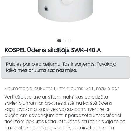
KOSPEL Ūdens sildītājs SWK-140.A
Paldies par pieprasījumu! Tas ir saņemts! Tuvākaja
laikā mēs ar Jums sazināsimies.
Siltummaiņa laukums 1,1 m², tilpums 134 L, max 6 bar
Vertikāla tvertne ar siltummaini, kas paredzēta
savienojumam ar apkures sistēmu karstā ūdens
sagatavošanai sadzīves vajadzībām. Tvertne ar
augšējiem savienojumiem ir paredzēta uzstādīšanai
tieši zem apkures katla, ietaupot vietu tehniskajā telpā.
Ierīce atbilst enerģijas klasei A, pateicoties 65 mm