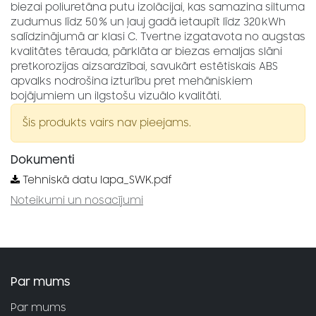
biezai poliuretāna putu izolācijai, kas samazina siltuma
zudumus līdz 50 % un ļauj gadā ietaupīt līdz 320 kWh
salīdzinājumā ar klasi C. Tvertne izgatavota no augstas
kvalitātes tērauda, pārklāta ar biezas emaljas slāni
pretkorozijas aizsardzībai, savukārt estētiskais ABS
apvalks nodrošina izturību pret mehāniskiem
bojājumiem un ilgstošu vizuālo kvalitāti.
Šis produkts vairs nav pieejams.
Dokumenti
Tehniskā datu lapa_SWK.pdf
Noteikumi un nosacījumi
Par mums
Par mums