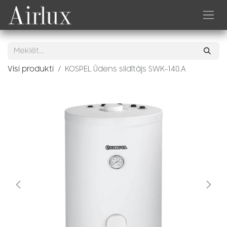
Skip to Content
Visi produkti
KOSPEL Ūdens sildītājs SWK-140.A