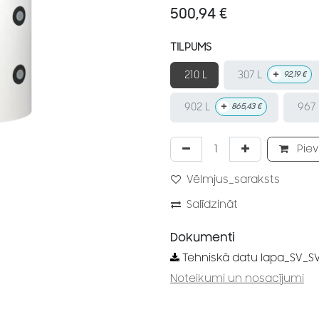
500,94
€
TILPUMS
+
307 L
210 L
92,19
€
+
902 L
967 
865,43
€
Piev
Vēlmjus_saraksts
Salīdzināt
Dokumenti
Tehniskā datu lapa_SV_S
Noteikumi un nosacījumi