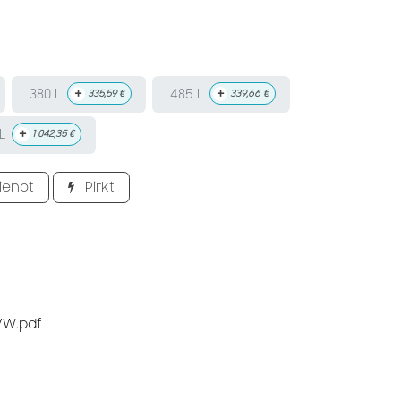
+
+
380 L
485 L
335,59
€
339,66
€
+
L
1 042,35
€
ienot
Pirkt
VW.pdf