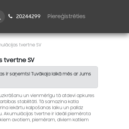
istiem
2024​​4299
Piereģistrēties
lācijas tvertne SV
 tvertne SV
Tas ir saņemts! Tuvākaja laikā mēs ar Jums
 uzkrāšanu un vienmērīgu tā atdevi apkures
rbības stabilitāti. Tā samazina katla
ina iekārtu kalpošanas laiku un palīdz
u. Akumulācijas tvertne ir ideāli piemērota
ākiem avotiem, piemēram, diviem katliem