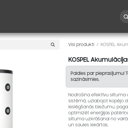
Iespējas
Kontakti
Risinājumi
Blogs
Speciāl
Visi produkti
KOSPEL Akumu
KOSPEL Akumulācijas
Paldies par pieprasījumu! 
sazināsimies.
Nodrošina efektīvu siltuma
sistēmā, uzlabojot kopējo da
ieslēgšanās biežumu, pagar
optimizēt enerģijas patēriņ
siltuma uzkrāšanai no vair
un saules iekārtas.