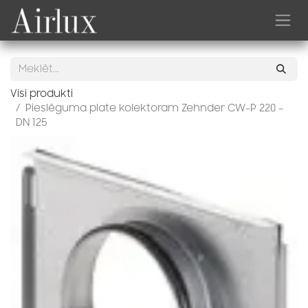
Skip to Content
Visi produkti
Pieslēguma plate kolektoram Zehnder CW-P 220 –
DN 125