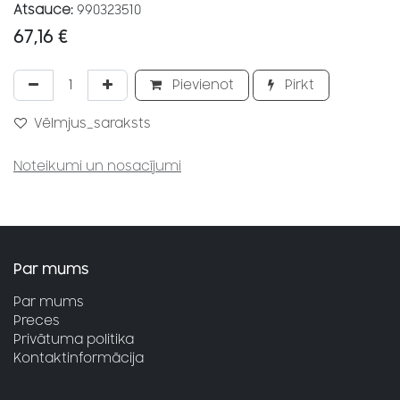
Atsauce:
990323510
67,16
€
Pievienot
Pirkt
Vēlmjus_saraksts
Noteikumi un nosacījumi
Par mums
Par mums
Preces
Privātuma politika
Kontaktinformācija