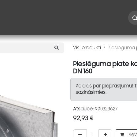
Iespējas
Kontakti
Risinājumi
Blogs
Speciāl
Visi produkti
Pieslēguma 
Pieslēguma plate k
DN 160
Paldies par pieprasījumu! 
sazināsimies.
Atsauce:
990323627
92,93
€
Piev