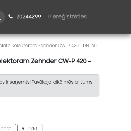
istiem
2024​​4299
Piereģistrēties
plate kolektoram Zehnder CW-P 420 – DN 160
olektoram Zehnder CW-P 420 –
Tas ir saņemts! Tuvākaja laikā mēs ar Jums
ienot
Pirkt