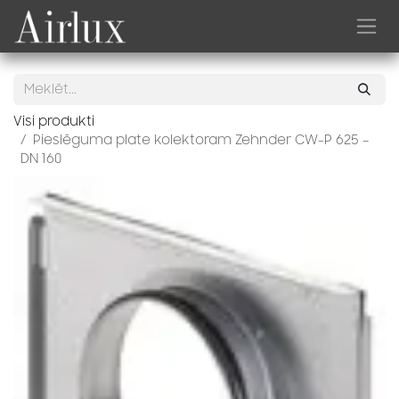
Skip to Content
Visi produkti
Pieslēguma plate kolektoram Zehnder CW-P 625 –
DN 160