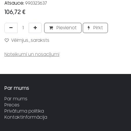
Atsauce:
990323637
106,72
€
Pievienot
Pirkt
Vēlmjus_saraksts
Noteikumi un nosacījumi
Par mums
Par mums
Preces
Privātuma politika
Kontaktinformācija