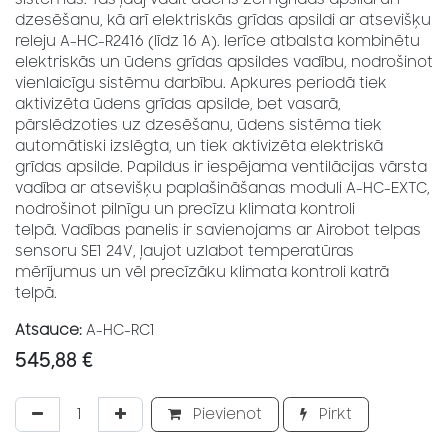
dzesēšanu, kā arī elektriskās grīdas apsildi ar atsevišķu
releju A-HC-R2416 (līdz 16 A). Ierīce atbalsta kombinētu
elektriskās un ūdens grīdas apsildes vadību, nodrošinot
vienlaicīgu sistēmu darbību. Apkures periodā tiek
aktivizēta ūdens grīdas apsilde, bet vasarā,
pārslēdzoties uz dzesēšanu, ūdens sistēma tiek
automātiski izslēgta, un tiek aktivizēta elektriskā
grīdas apsilde. Papildus ir iespējama ventilācijas vārsta
vadība ar atsevišķu paplašināšanas moduli A-HC-EXTC,
nodrošinot pilnīgu un precīzu klimata kontroli
telpā. Vadības panelis ir savienojams ar Airobot telpas
sensoru SE1 24V, ļaujot uzlabot temperatūras
mērījumus un vēl precīzāku klimata kontroli katrā
telpā.
Atsauce:
A-HC-RC1
545,88
€
Pievienot
Pirkt