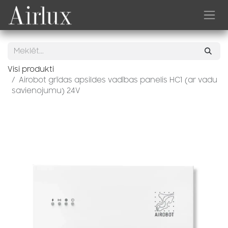
Skip to Content
Visi produkti
Airobot grīdas apsildes vadības panelis HC1 (ar vadu
savienojumu) 24V