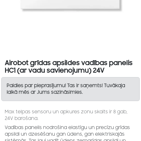
Airobot grīdas apsildes vadības panelis
HC1 (ar vadu savienojumu) 24V
Paldies par pieprasījumu! Tas ir saņemts! Tuvākaja
laikā mēs ar Jums sazināsimies.
Max telpas sensoru un apkures zonu skaits ir 8 gab,
24V barošana.
Vadības panelis nodrošina elastīgu un precīzu grīdas
apsildi un dzesēšanu gan ūdens, gan elektriskajās
sistēmās. Tas ļauj vadīt ūdens zemgrīdas apsildi un