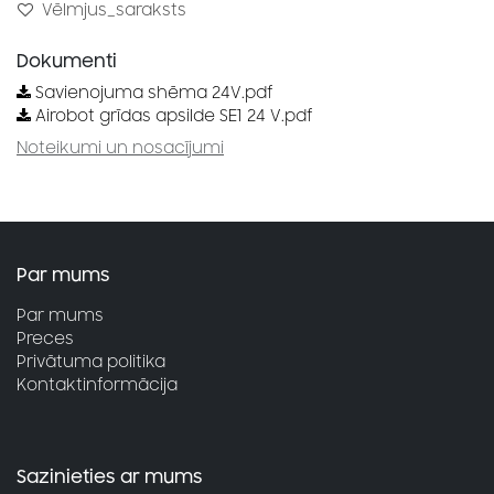
Vēlmjus_saraksts
Dokumenti
Savienojuma shēma 24V.pdf
Airobot grīdas apsilde SE1 24 V.pdf
Noteikumi un nosacījumi
Par mums
Par mums
Preces
Privātuma politika
Kontaktinformācija
Sazinieties ar mums