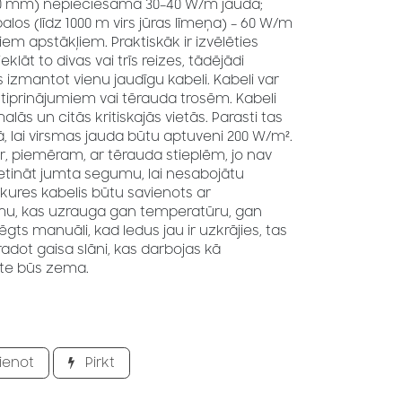
50 mm) nepieciešama 30–40 W/m jauda;
los (līdz 1000 m virs jūras līmeņa) – 60 W/m
jiem apstākļiem. Praktiskāk ir izvēlēties
lāt to divas vai trīs reizes, tādējādi
is izmantot vienu jaudīgu kabeli. Kabeli var
stiprinājumiem vai tērauda trosēm. Kabeli
malās un citās kritiskajās vietās. Parasti tas
ā, lai virsmas jauda būtu aptuveni 200 W/m².
ar, piemēram, ar tērauda stieplēm, jo nav
metināt jumta segumu, lai nesabojātu
 apkures kabelis būtu savienots ar
mu, kas uzrauga gan temperatūru, gan
ēgts manuāli, kad ledus jau ir uzkrājies, tas
 radot gaisa slāni, kas darbojas kā
tāte būs zema.
ienot
Pirkt