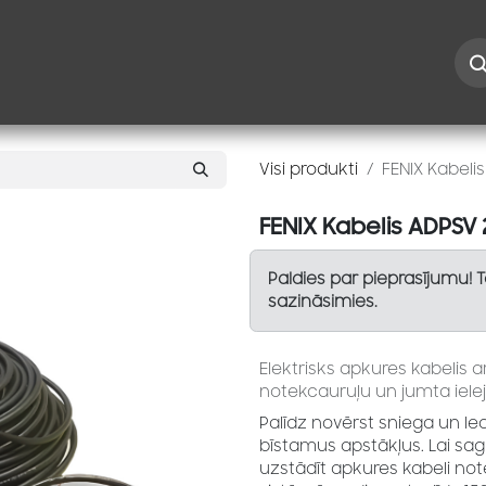
Iespējas
Kontakti
Risinājumi
Blogs
Speciāl
Visi produkti
FENIX Kabel
FENIX Kabelis ADPS
Paldies par pieprasījumu! 
sazināsimies.
Elektrisks apkures kabelis 
notekcauruļu un jumta ielej
Palīdz novērst sniega un le
bīstamus apstākļus. Lai sag
uzstādīt apkures kabeli no