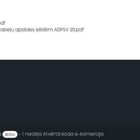
pdf
 kabeļu apsildes ķēdēm ADPSV 20.pdf
a
- 1 nedēļa
Atvērtā koda e-komercija