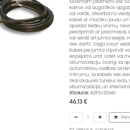
sistēmām (diametrs līdz 1
kalnos vai augstākos apgaba
vai vairāk, atkarībā no vietē
kabeli ar mazāku jaudu un iek
apsildot lielāku virsmu, nev
piestiprināt ar plastmasas 
var ieklāt arī jumta ielejās, 
tiek darīts “zāģa zoba” veid
Kabeli pie jumta stiprināt v
iespējams urbt, lodēt vai 
siltumizolāciju. Svarīgi, lai
automātisku vadības sistē
mitrumu. Ja kabelis tiek iesl
tikai izkausēs tuneļus ledū,
siltumizolācija, un efektivi
Atsauce:
ADPSV20340
46,13
€
Piev
Vēlmjus_saraksts