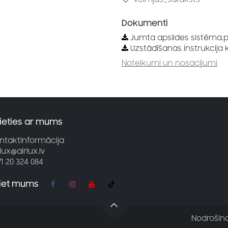
Dokumenti
Jumta apsildes sistēma.
Uzstādīšanas instrukcija
Noteikumi un nosacījumi
ieties ar mums
ntaktinformācija
rlux@airlux.lv
71 20 324 084
jiet mums
Nodrošin