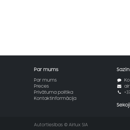
Par mums
Sazin
Par mums
Ko
Preces
ai
Privātuma politika
+3
Kontaktinformācija
Seko
Autortiesības © Airlux SIA