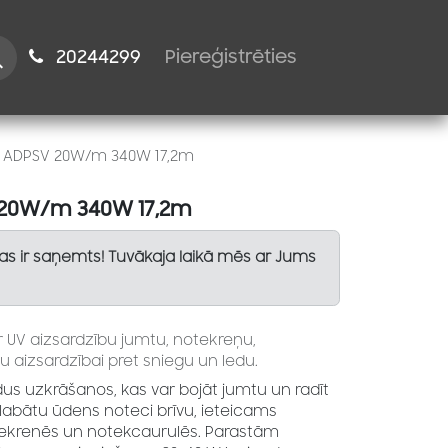
istiem
2024​​4299
Piereģistrēties
is ADPSV 20W/m 340W 17,2m
V 20W/m 340W 17,2m
Tas ir saņemts! Tuvākaja laikā mēs ar Jums
ar UV aizsardzību jumtu, notekreņu,
u aizsardzībai pret sniegu un ledu.
dus uzkrāšanos, kas var bojāt jumtu un radīt
labātu ūdens noteci brīvu, ieteicams
tekrenēs un notekcaurulēs. Parastām