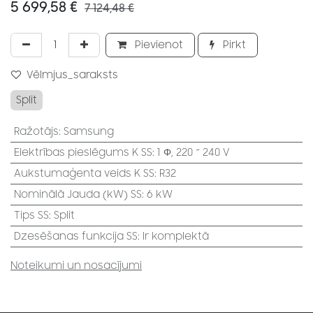
5 699,58
€
7 124,48
€
Pievienot
Pirkt
Vēlmjus_saraksts
Split
Ražotājs
:
Samsung
Elektrības pieslēgums K SS
:
1 Φ, 220 ~ 240 V
Aukstumaģenta veids K SS
:
R32
Nominālā Jauda (kW) SS
:
6 kW
Tips SS
:
Split
Dzesēšanas funkcija SS
:
Ir komplektā
Noteikumi un nosacījumi