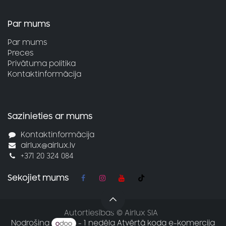
Par mums
Par mums
Preces
Privātuma politika
Kontaktinformācija
Sazinieties ar mums
Kontaktinformācija
airlux@airlux.lv
+371 20 324 084
Sekojiet mums
Autortiesības © Airlux SIA
Nodrošina
- 1 nedēļa
Atvērtā koda e-komercija