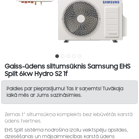
Gaiss-ūdens siltumsūknis Samsung EHS
Split 6kw Hydro S2 1f
Paldies par pieprasījumu! Tas ir saņemts! Tuvākaja
laikā mēs ar Jums sazināsimies.
Zemas t° siltumsūkņa komplekts bez iebūvētās karstā
ūdens tvertnes.
EHS Split sistēma nodrošina izcilu veiktspēju apsildes,
dzesēšanas un mājsaimniecības karstā ūdens