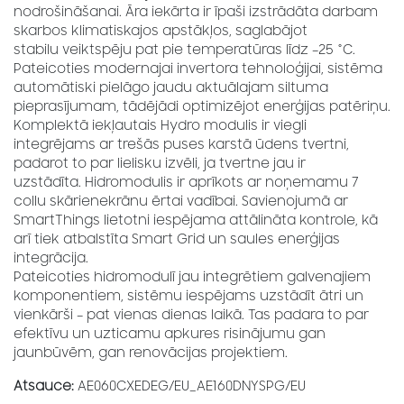
nodrošināšanai. Āra iekārta ir īpaši izstrādāta darbam
skarbos klimatiskajos apstākļos, saglabājot
stabilu veiktspēju pat pie temperatūras līdz –25 °C.
Pateicoties modernajai invertora tehnoloģijai, sistēma
automātiski pielāgo jaudu aktuālajam siltuma
pieprasījumam, tādējādi optimizējot enerģijas patēriņu.
Komplektā iekļautais Hydro modulis ir viegli
integrējams ar trešās puses karstā ūdens tvertni,
padarot to par lielisku izvēli, ja tvertne jau ir
uzstādīta. Hidromodulis ir aprīkots ar noņemamu 7
collu skārienekrānu ērtai vadībai. Savienojumā ar
SmartThings lietotni iespējama attālināta kontrole, kā
arī tiek atbalstīta Smart Grid un saules enerģijas
integrācija.
Pateicoties hidromodulī jau integrētiem galvenajiem
komponentiem, sistēmu iespējams uzstādīt ātri un
vienkārši – pat vienas dienas laikā. Tas padara to par
efektīvu un uzticamu apkures risinājumu gan
jaunbūvēm, gan renovācijas projektiem.
Atsauce:
AE060CXEDEG/EU_AE160DNYSPG/EU