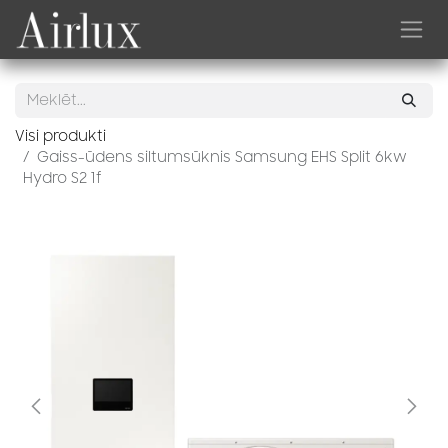
Skip to Content
Visi produkti
Gaiss-ūdens siltumsūknis Samsung EHS Split 6kw
Hydro S2 1f