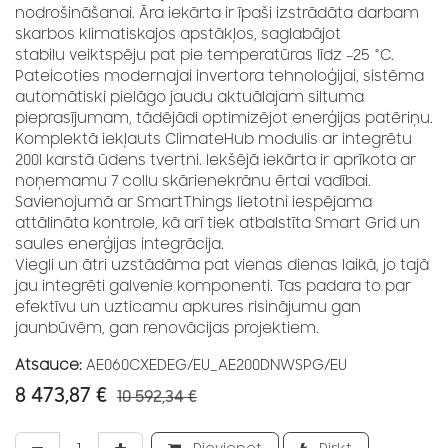
nodrošināšanai. Āra iekārta ir īpaši izstrādāta darbam
skarbos klimatiskajos apstākļos, saglabājot
stabilu veiktspēju pat pie temperatūras līdz –25 °C.
Pateicoties modernajai invertora tehnoloģijai, sistēma
automātiski pielāgo jaudu aktuālajam siltuma
pieprasījumam, tādējādi optimizējot enerģijas patēriņu.
Komplektā iekļauts ClimateHub modulis ar integrētu
200l karstā ūdens tvertni. Iekšējā iekārta ir aprīkota ar
noņemamu 7 collu skārienekrānu ērtai vadībai.
Savienojumā ar SmartThings lietotni iespējama
attālināta kontrole, kā arī tiek atbalstīta Smart Grid un
saules enerģijas integrācija.
Viegli un ātri uzstādāma pat vienas dienas laikā, jo tajā
jau integrēti galvenie komponenti. Tas padara to par
efektīvu un uzticamu apkures risinājumu gan
jaunbūvēm, gan renovācijas projektiem.
Atsauce:
AE060CXEDEG/EU_AE200DNWSPG/EU
8 473,87
€
10 592,34
€