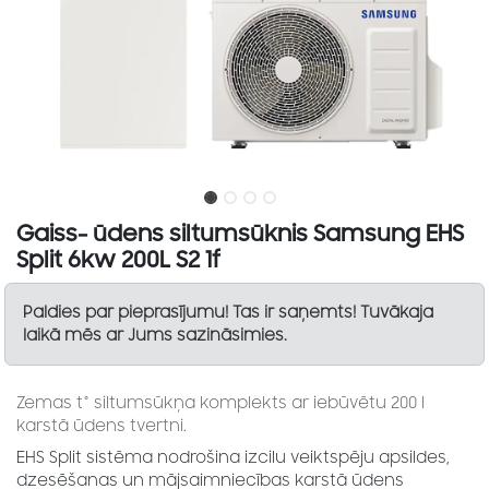
Gaiss- ūdens siltumsūknis Samsung EHS
Split 6kw 200L S2 1f
Paldies par pieprasījumu! Tas ir saņemts! Tuvākaja
laikā mēs ar Jums sazināsimies.
Zemas t° siltumsūkņa komplekts ar iebūvētu 200 l
karstā ūdens tvertni.
EHS Split sistēma nodrošina izcilu veiktspēju apsildes,
dzesēšanas un mājsaimniecības karstā ūdens