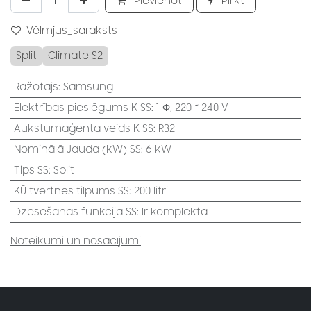
Pievienot
Pirkt
Vēlmjus_saraksts
Split
Climate S2
Ražotājs
:
Samsung
Elektrības pieslēgums K SS
:
1 Φ, 220 ~ 240 V
Aukstumaģenta veids K SS
:
R32
Nominālā Jauda (kW) SS
:
6 kW
Tips SS
:
Split
KŪ tvertnes tilpums SS
:
200 litri
Dzesēšanas funkcija SS
:
Ir komplektā
Noteikumi un nosacījumi