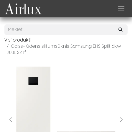
Skip to Content
Visi produkti
Gaiss- ūdens siltumsūknis Samsung EHS Split 6kw
200L S2 1f