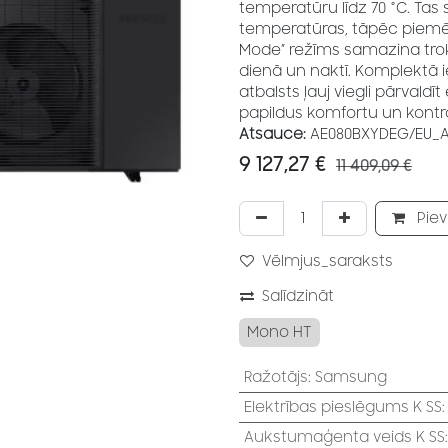
temperatūru līdz 70 °C. Tas 
temperatūras, tāpēc piemēro
Mode” režīms samazina trok
dienā un naktī. Komplektā i
atbalsts ļauj viegli pārvald
papildus komfortu un kontro
Atsauce:
AE080BXYDEG/EU_
9 127,27
€
11 409,09
€
Piev
Vēlmjus_saraksts
Salīdzināt
Mono HT
Ražotājs
:
Samsung
Elektrības pieslēgums K SS
Aukstumaģenta veids K SS