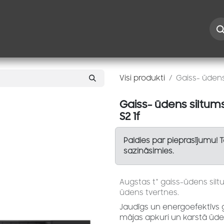
Iespējas
Kontakti
Risinājumi
Blogs
Speciāl
Visi produkti
Gaiss- ūdens
Gaiss- ūdens siltu
S2 1f
Paldies par pieprasījumu! 
sazināsimies.
Augstas t° gaiss-ūdens sil
ūdens tvertnes.
Jaudīgs un energoefektīvs 
mājas apkuri un karstā ūd