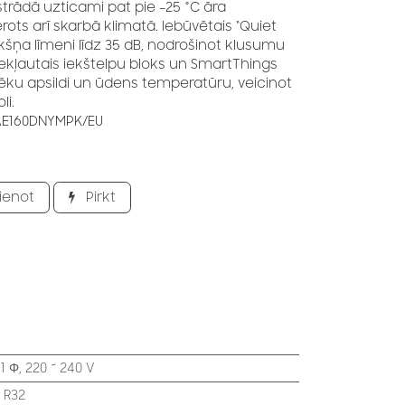
strādā uzticami pat pie –25 °C āra
ts arī skarbā klimatā. Iebūvētais “Quiet
šņa līmeni līdz 35 dB, nodrošinot klusumu
ekļautais iekštelpu bloks un SmartThings
īt ēku apsildi un ūdens temperatūru, veicinot
li.
AE160DNYMPK/EU
ienot
Pirkt
:
1 Φ, 220 ~ 240 V
:
R32