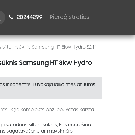
istiem
2024​​4299
Piereģistrēties
 siltumsūknis Samsung HT 8kw Hydro S2 1f
msūknis Samsung HT 8kw Hydro
Tas ir saņemts! Tuvākaja laikā mēs ar Jums
tumsūkņa komplekts bez iebūvētās karstā
gaisa–ūdens siltumsūknis, kas nodrošina
ens sagatavošanu ar maksimālo