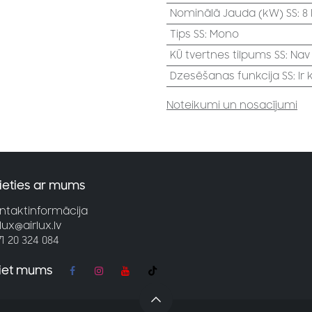
Nominālā Jauda (kW) SS
:
8
Tips SS
:
Mono
KŪ tvertnes tilpums SS
:
Nav
Dzesēšanas funkcija SS
:
Ir
Noteikumi un nosacījumi
ieties ar mums
ntaktinformācija
rlux@airlux.lv
71 20 324 084
jiet mums