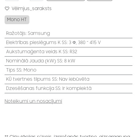
Vēlmjus_saraksts
Mono HT
Ražotājs
:
Samsung
Elektrības pieslēgums K SS
:
3 Φ, 380 ~ 415 V
Aukstumaģenta veids K SS
:
R32
Nominālā Jauda (kW) SS
:
8 kW
Tips SS
:
Mono
KŪ tvertnes tilpums SS
:
Nav iebūvēta
Dzesēšanas funkcija SS
:
Ir komplektā
Noteikumi un nosacījumi