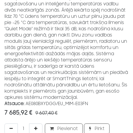
sagatavošanu un inteliģentu temperatūras vadību
divās neatkarīgās zonās. Ārējā iekārta spēj nodrošināt
līdz 70 °C ūdens temperatūru un uztur pilnu jaudu pat
pie –25 °C āra temperatūras, savukārt trokšņa līmenis
“Quiet Mode” režīmā ir tikai 35 dB, kas nodrošina klusu
darbību gan dienā, gan naktī. Divu zonu vadības
modulis ļauj vienlaicīgi regulēt, piemēram, radiatoru un
siltās grīdas temperatūru, optimizējot komfortu un
energoefektivitāti dažādās mājas daļās. Sistēma
atbalsta ārējo un iekšējo temperatūras sensoru
pieslēgšanu, ir saderīga ar karstā ūdens
sagatavošanas un recirkulācijas sistēmām un piedāvā
iespēju to integrēt ar SmartThings lietotni, lai
nodrošinātu attālinātu pārvaldību un ērtu lietošanu. Šis
komplekts ir piemērots gan jaunbūvēm, gan esošo
apkures sistēmu modernizācijai.
Atsauce:
AE080BXYDGG/EU_MIM-E03FN
7 685,92
€
9 607,40
€
Pievienot
Pirkt