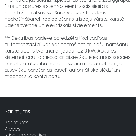
** Cirkulācijas sūknis, izplešanās tvertne, aizsarggrupa,
filtrs un apkures sistēmas elektriskais sildītājs
jānodrošina atsevišķi. Sadzīves karstā ūdens
nodrošināšanai nepieciešams trīsceļu vārsts, karstā
ūdens tvertne un elektriskais sildelements.
*** Elektrības padeve paredzēta tikai vadības
automatizācijai, kas var nodrošināt arī tiešu barošanu
karstā ūdens tvertnei ar jaudu līdz 3 kW. Apkures
sistēmai jābūt aprīkotai ar atsevišķu elektrības sadales
paneli un, atkarībā no tehniskajiem parametriem, ar
atsevišķu barošanas kabeli, automātisko slēdzi un
magnētisko kontaktoru.
Par mums
Par mums
Preces
Privātuma politika