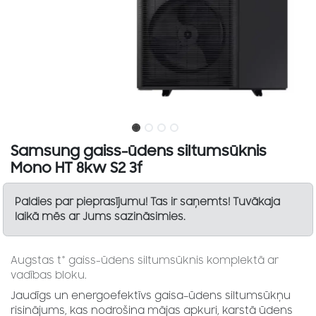
Samsung gaiss-ūdens siltumsūknis
Mono HT 8kw S2 3f
Paldies par pieprasījumu! Tas ir saņemts! Tuvākaja
laikā mēs ar Jums sazināsimies.
Augstas t° gaiss-ūdens siltumsūknis komplektā ar
vadības bloku.
Jaudīgs un energoefektīvs gaisa–ūdens siltumsūkņu
risinājums, kas nodrošina mājas apkuri, karstā ūdens