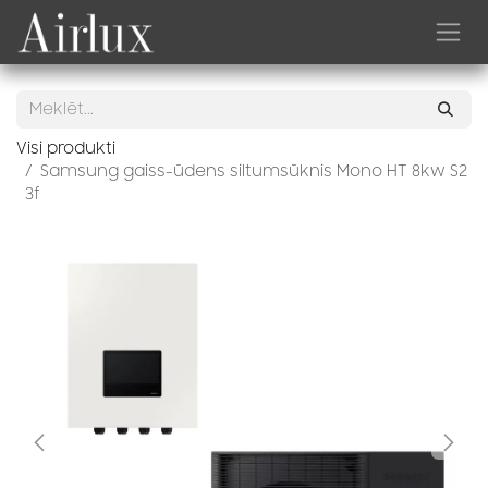
Skip to Content
Visi produkti
Samsung gaiss-ūdens siltumsūknis Mono HT 8kw S2
3f