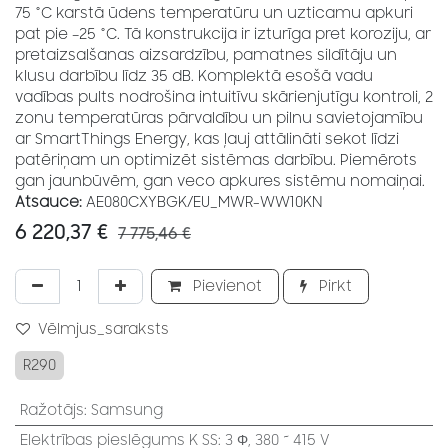
75 °C karstā ūdens temperatūru un uzticamu apkuri
pat pie –25 °C. Tā konstrukcija ir izturīga pret koroziju, ar
pretaizsalšanas aizsardzību, pamatnes sildītāju un
klusu darbību līdz 35 dB. Komplektā esošā vadu
vadības pults nodrošina intuitīvu skārienjutīgu kontroli, 2
zonu temperatūras pārvaldību un pilnu savietojamību
ar SmartThings Energy, kas ļauj attālināti sekot līdzi
patēriņam un optimizēt sistēmas darbību. Piemērots
gan jaunbūvēm, gan veco apkures sistēmu nomaiņai.
Atsauce:
AE080CXYBGK/EU_MWR-WW10KN
6 220,37
€
7 775,46
€
Pievienot
Pirkt
Vēlmjus_saraksts
R290
Ražotājs
:
Samsung
Elektrības pieslēgums K SS
:
3 Φ, 380 ~ 415 V