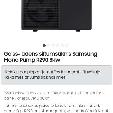
Gaiss- ūdens siltumsūknis Samsung
Mono Pump R290 8kw
Paldies par pieprasījumu! Tas ir saņemts! Tuvākaja
laikā mēs ar Jums sazināsimies.
R290 gaiss- ūdens siltumsūkņa komplekts ar vadības
paneli, ar iebūvētu sūkni
Jaunās paaudzes gaiss–ūdens siltumsūknis ar videi
draudzīgu R290 aukstumaģentu, kas nodrošina līdz pat