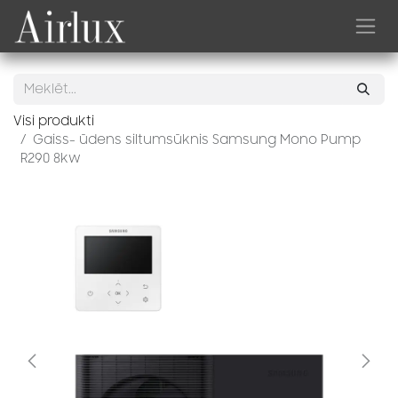
Skip to Content
Visi produkti
Gaiss- ūdens siltumsūknis Samsung Mono Pump
R290 8kw