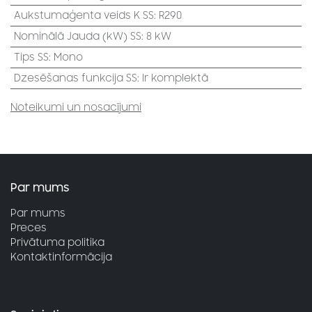
Aukstumaģenta veids K SS
:
R290
Nominālā Jauda (kW) SS
:
8 kW
Tips SS
:
Mono
Dzesēšanas funkcija SS
:
Ir komplektā
Noteikumi un nosacījumi
Par mums
Par mums
Preces
Privātuma politika
Kontaktinformācija