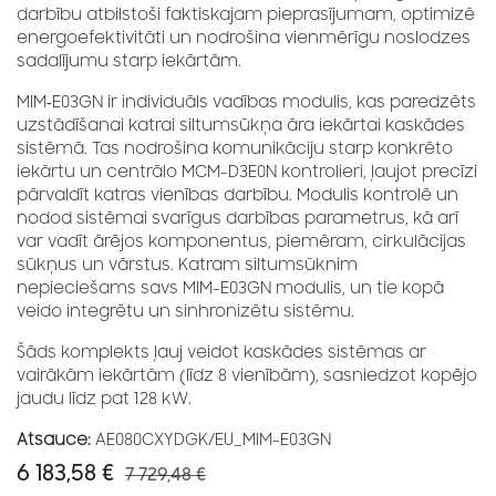
darbību atbilstoši faktiskajam pieprasījumam, optimizē
energoefektivitāti un nodrošina vienmērīgu noslodzes
sadalījumu starp iekārtām.
MIM‑E03GN ir individuāls vadības modulis, kas paredzēts
uzstādīšanai katrai siltumsūkņa āra iekārtai kaskādes
sistēmā. Tas nodrošina komunikāciju starp konkrēto
iekārtu un centrālo MCM-D3E0N kontrolieri, ļaujot precīzi
pārvaldīt katras vienības darbību. Modulis kontrolē un
nodod sistēmai svarīgus darbības parametrus, kā arī
var vadīt ārējos komponentus, piemēram, cirkulācijas
sūkņus un vārstus. Katram siltumsūknim
nepieciešams savs MIM-E03GN modulis, un tie kopā
veido integrētu un sinhronizētu sistēmu.
Šāds komplekts ļauj veidot kaskādes sistēmas ar
vairākām iekārtām (līdz 8 vienībām), sasniedzot kopējo
jaudu līdz pat 128 kW.
Atsauce:
AE080CXYDGK/EU_MIM-E03GN
6 183,58
€
7 729,48
€