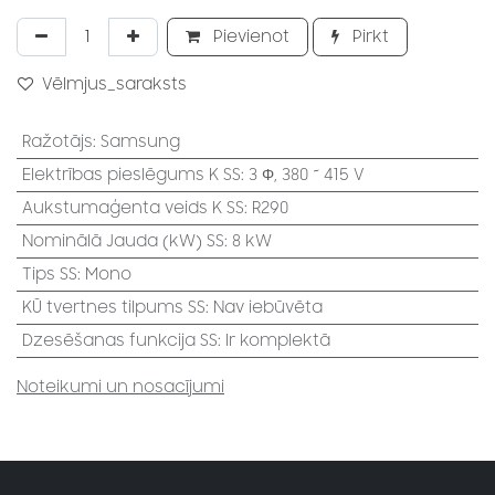
Pievienot
Pirkt
Vēlmjus_saraksts
Ražotājs
:
Samsung
Elektrības pieslēgums K SS
:
3 Φ, 380 ~ 415 V
Aukstumaģenta veids K SS
:
R290
Nominālā Jauda (kW) SS
:
8 kW
Tips SS
:
Mono
KŪ tvertnes tilpums SS
:
Nav iebūvēta
Dzesēšanas funkcija SS
:
Ir komplektā
Noteikumi un nosacījumi