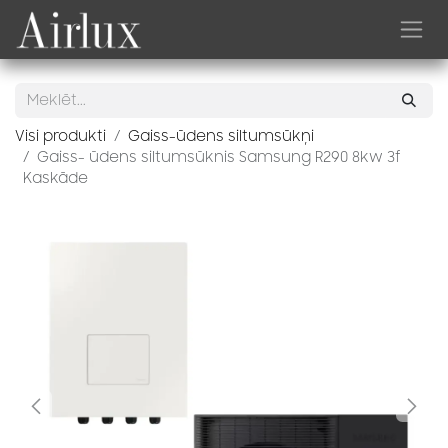
Skip to Content
Visi produkti
Gaiss-ūdens siltumsūkņi
Gaiss- ūdens siltumsūknis Samsung R290 8kw 3f
Kaskāde