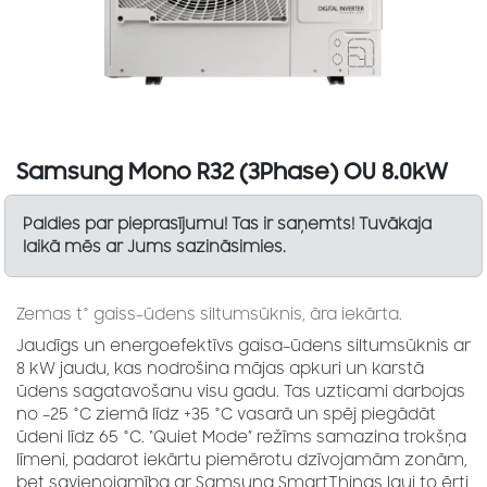
Samsung Mono R32 (3Phase) OU 8.0kW
Paldies par pieprasījumu! Tas ir saņemts! Tuvākaja
laikā mēs ar Jums sazināsimies.
Zemas t° gaiss-ūdens siltumsūknis, āra iekārta.
Jaudīgs un energoefektīvs gaisa–ūdens siltumsūknis ar
8 kW jaudu, kas nodrošina mājas apkuri un karstā
ūdens sagatavošanu visu gadu. Tas uzticami darbojas
no –25 °C ziemā līdz +35 °C vasarā un spēj piegādāt
ūdeni līdz 65 °C. “Quiet Mode” režīms samazina trokšņa
līmeni, padarot iekārtu piemērotu dzīvojamām zonām,
bet savienojamība ar Samsung SmartThings ļauj to ērti