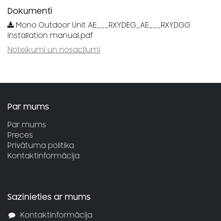
Dokumenti
Mono Outdoor Unit AE___RXYDEG_AE___RXYDGG
Installation manual.pdf
Noteikumi un nosacījumi
Par mums
Par mums
Preces
Privātuma politika
Kontaktinformācija
Sazinieties ar mums
Kontaktinformācija