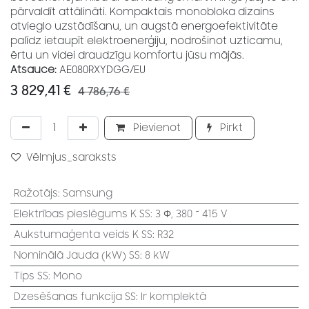
pārvaldīt attālināti. Kompaktais monobloka dizains
atvieglo uzstādīšanu, un augstā energoefektivitāte
palīdz ietaupīt elektroenerģiju, nodrošinot uzticamu,
ērtu un videi draudzīgu komfortu jūsu mājās.
Atsauce:
AE080RXYDGG/EU
3 829,41
€
4 786,76
€
Pievienot
Pirkt
Vēlmjus_saraksts
Ražotājs
:
Samsung
Elektrības pieslēgums K SS
:
3 Φ, 380 ~ 415 V
Aukstumaģenta veids K SS
:
R32
Nominālā Jauda (kW) SS
:
8 kW
Tips SS
:
Mono
Dzesēšanas funkcija SS
:
Ir komplektā