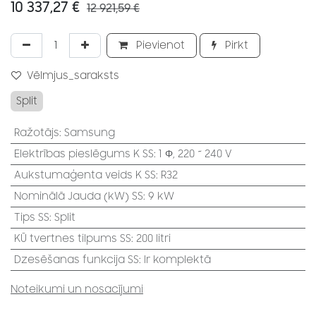
10 337,27
€
12 921,59
€
Pievienot
Pirkt
Vēlmjus_saraksts
Split
Ražotājs
:
Samsung
Elektrības pieslēgums K SS
:
1 Φ, 220 ~ 240 V
Aukstumaģenta veids K SS
:
R32
Nominālā Jauda (kW) SS
:
9 kW
Tips SS
:
Split
KŪ tvertnes tilpums SS
:
200 litri
Dzesēšanas funkcija SS
:
Ir komplektā
Noteikumi un nosacījumi