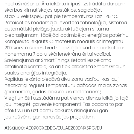
nodrošināšanai. Āra iekārta ir īpaši izstrādāta darbam
skarbos klimatiskajos apstākļos, saglabājot
stabilu veiktspēju pat pie temperatūras līdz –25 °C.
Pateicoties modernajai invertora tehnoloģijai, sistēma
automātiski pielāgo jaudu aktuālajam siltuma
pieprasījumam, tādējādi optimizējot enerģijas patēriņu.
Komplektā iekļauts ClimateHub modulis ar integrētu
200l karstā ūdens tvertni. Iekšējā iekārta ir aprīkota ar
noņemamu 7 collu skārienekrānu ērtai vadībai.
Savienojumā ar SmartThings lietotni iespējama
attālināta kontrole, kā arī tiek atbalstīta Smart Grid un
saules enerģijas integrācija.
Papildus iekārta piedāvā divu zonu vadību, kas ļauj
neatkarīgi regulēt temperatūru dažādās mājas zonās
(piemēram, grīdas apkurei un radiatoriem).
Viegli un ātri uzstādāma pat vienas dienas laikā, jo tajā
jau integrēti galvenie komponenti. Tas padara to par
efektīvu un uzticamu apkures risinājumu gan
jaunbūvēm, gan renovācijas projektiem.
Atsauce:
AE090CXEDEG/EU_AE200DNXSPG/EU