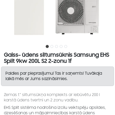
Gaiss- ūdens siltumsūknis Samsung EHS
Split 9kw 200L S2 2-zonu 1f
Paldies par pieprasījumu! Tas ir saņemts! Tuvākaja
laikā mēs ar Jums sazināsimies.
Zemas t° siltumsūkņa komplekts ar iebūvētu 200 l
karstā ūdens tvertni un 2 zonu vadību.
EHS Split sistēma nodrošina izcilu veiktspēju apsildes,
dzesēšanas un mājsaimniecības karstā ūdens