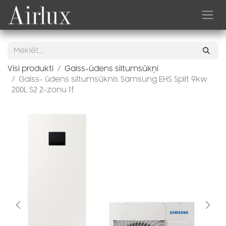
Skip to Content
Visi produkti
Gaiss-ūdens siltumsūkņi
Gaiss- ūdens siltumsūknis Samsung EHS Split 9kw
200L S2 2-zonu 1f