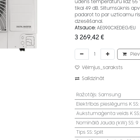
ūdens temperatūru līdz 55 °C
tikai 49 dB. Siltumsūknis ap
padarot to par uzticamu ri
dzesēšanai.
Atsauce:
AE090CXEDEG/EU
3 269,42
€
Piev
Vēlmjus_saraksts
Salīdzināt
Ražotājs
:
Samsung
Elektrības pieslēgums K SS
Aukstumaģenta veids K SS
Nominālā Jauda (kW) SS
:
9
Tips SS
:
Split