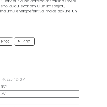
. Ierīcei ir klusa darbība ar trokšņa līmeni
vieno jaudu, ekonomiju un ilgtspējību,
sinājumu energoefektīvai mājas apkurei un
ienot
Pirkt
:
1 Φ, 220 ~ 240 V
:
R32
 kW