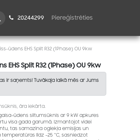
istiem
2024​​4299
Piereģistrēties
s-ūdens EHS Split R32 (1Phase) OU 9kw
 EHS Split R32 (1Phase) OU 9kw
Tas ir saņemts! Tuvākaja laikā mēs ar Jums
sūknis, āra iekārta.
gaisa–ūdens siltumsūknis ar 9 kW apkures
rtu visa gada garumā. Izmantojot videi
tu, tas samazina oglekļa emisijas un
a temperatūras līdz –25 °C, sasniedzot