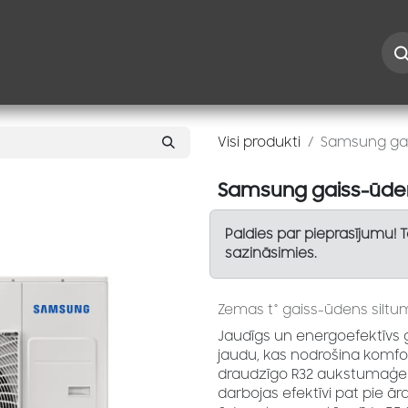
Iespējas
Kontakti
Risinājumi
Blogs
Speciāl
Visi produkti
Samsung gais
Samsung gaiss-ūdens
Paldies par pieprasījumu! 
sazināsimies.
Zemas t° gaiss-ūdens siltum
Jaudīgs un energoefektīvs 
jaudu, kas nodrošina komfo
draudzīgo R32 aukstumaģen
darbojas efektīvi pat pie ār