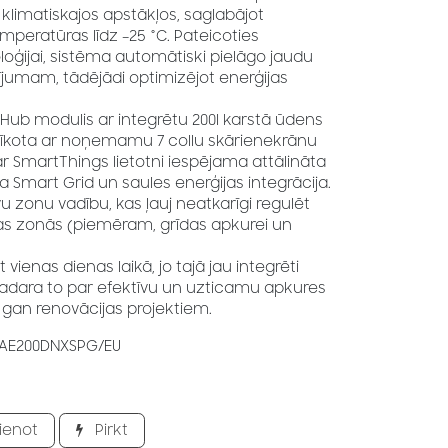
klimatiskajos apstākļos, saglabājot
emperatūras līdz –25 °C. Pateicoties
oģijai, sistēma automātiski pielāgo jaudu
ījumam, tādējādi optimizējot enerģijas
Hub modulis ar integrētu 200l karstā ūdens
 aprīkota ar noņemamu 7 collu skārienekrānu
ar SmartThings lietotni iespējama attālināta
īta Smart Grid un saules enerģijas integrācija.
u zonu vadību, kas ļauj neatkarīgi regulēt
 zonās (piemēram, grīdas apkurei un
vienas dienas laikā, jo tajā jau integrēti
adara to par efektīvu un uzticamu apkures
gan renovācijas projektiem.
AE200DNXSPG/EU
ienot
Pirkt