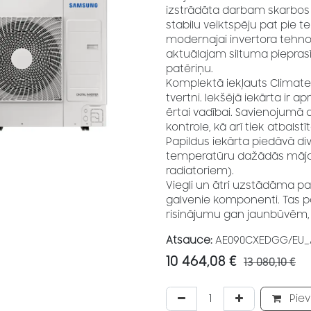
izstrādāta darbam skarbos 
stabilu veiktspēju pat pie t
modernajai invertora tehnol
aktuālajam siltuma piepras
patēriņu.
Komplektā iekļauts Climate
tvertni. Iekšējā iekārta ir
ērtai vadībai. Savienojumā 
kontrole, kā arī tiek atbalst
Papildus iekārta piedāvā div
temperatūru dažādās mājas
radiatoriem).
Viegli un ātri uzstādāma pat 
galvenie komponenti. Tas p
risinājumu gan jaunbūvēm, 
Atsauce:
AE090CXEDGG/EU_
10 464,08
€
13 080,10
€
Piev