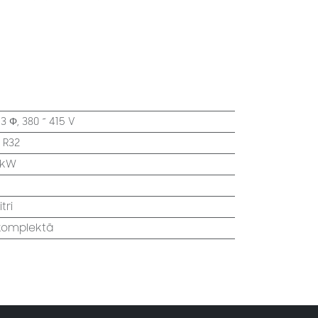
:
3 Φ, 380 ~ 415 V
:
R32
 kW
itri
 komplektā