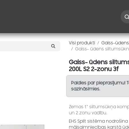
Iespējas
Kontakti
Risinājumi
Blogs
Speciāl
Visi produkti
Gaiss-ūdens
Gaiss- ūdens siltumsūkni
Gaiss- ūdens siltum
200L S2 2-zonu 3f
Paldies par pieprasījumu! 
sazināsimies.
Zemas t° siltumsūkņa komple
un 2 zonu vadību.
EHS Split sistēma nodrošina
mājsaimniecības karstā ūden