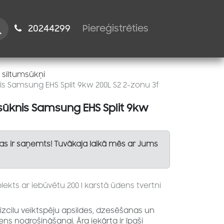
istiem
2024​​4299
Piereģistrēties
 siltumsūkņi
s Samsung EHS Split 9kw 200L S2 2-zonu 3f
sūknis Samsung EHS Split 9kw
Tas ir saņemts! Tuvākaja laikā mēs ar Jums
kts ar iebūvētu 200 l karstā ūdens tvertni
 izcilu veiktspēju apsildes, dzesēšanas un
s nodrošināšanai. Āra iekārta ir īpaši