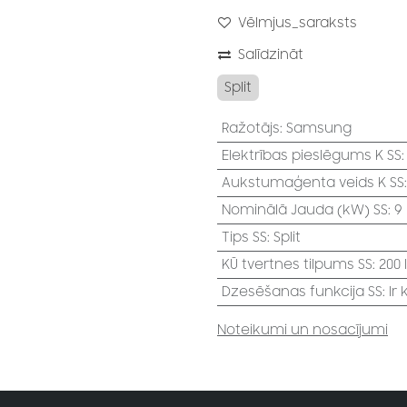
Vēlmjus_saraksts
Salīdzināt
Split
Ražotājs
:
Samsung
Elektrības pieslēgums K SS
Aukstumaģenta veids K SS
Nominālā Jauda (kW) SS
:
9
Tips SS
:
Split
KŪ tvertnes tilpums SS
:
200 l
Dzesēšanas funkcija SS
:
Ir
Noteikumi un nosacījumi