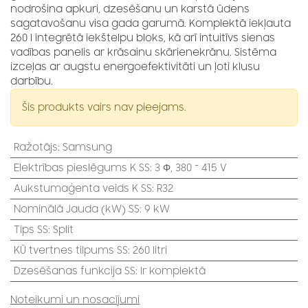
nodrošina apkuri, dzesēšanu un karstā ūdens
sagatavošanu visa gada garumā. Komplektā iekļauta
260 l integrētā iekštelpu bloks, kā arī intuitīvs sienas
vadības panelis ar krāsainu skārienekrānu. Sistēma
izceļas ar augstu energoefektivitāti un ļoti klusu
darbību.
Šis produkts vairs nav pieejams.
Ražotājs
:
Samsung
Elektrības pieslēgums K SS
:
3 Φ, 380 ~ 415 V
Aukstumaģenta veids K SS
:
R32
Nominālā Jauda (kW) SS
:
9 kW
Tips SS
:
Split
KŪ tvertnes tilpums SS
:
260 litri
Dzesēšanas funkcija SS
:
Ir komplektā
Noteikumi un nosacījumi