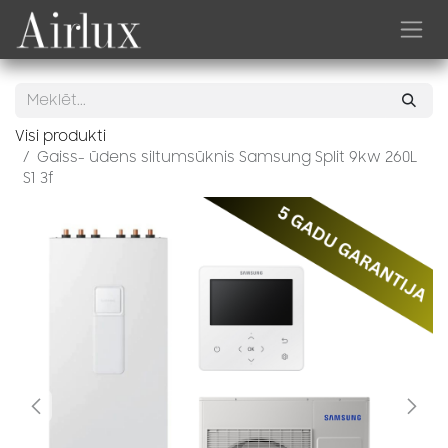
Skip to Content
Visi produkti
Gaiss- ūdens siltumsūknis Samsung Split 9kw 260L
S1 3f