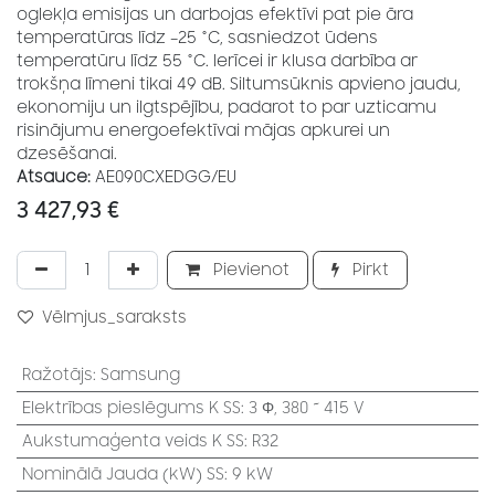
oglekļa emisijas un darbojas efektīvi pat pie āra
temperatūras līdz –25 °C, sasniedzot ūdens
temperatūru līdz 55 °C. Ierīcei ir klusa darbība ar
trokšņa līmeni tikai 49 dB. Siltumsūknis apvieno jaudu,
ekonomiju un ilgtspējību, padarot to par uzticamu
risinājumu energoefektīvai mājas apkurei un
dzesēšanai.
Atsauce:
AE090CXEDGG/EU
3 427,93
€
Pievienot
Pirkt
Vēlmjus_saraksts
Ražotājs
:
Samsung
Elektrības pieslēgums K SS
:
3 Φ, 380 ~ 415 V
Aukstumaģenta veids K SS
:
R32
Nominālā Jauda (kW) SS
:
9 kW