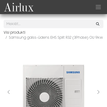
Skip to Content
Visi produkti
Samsung gaiss-ūdens EHS Split R32 (3Phase) OU 9kw