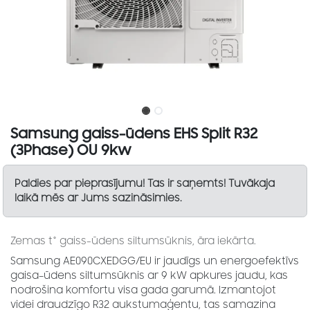
Samsung gaiss-ūdens EHS Split R32
(3Phase) OU 9kw
Paldies par pieprasījumu! Tas ir saņemts! Tuvākaja
laikā mēs ar Jums sazināsimies.
Zemas t° gaiss-ūdens siltumsūknis, āra iekārta.
Samsung AE090CXEDGG/EU ir jaudīgs un energoefektīvs
gaisa–ūdens siltumsūknis ar 9 kW apkures jaudu, kas
nodrošina komfortu visa gada garumā. Izmantojot
videi draudzīgo R32 aukstumaģentu, tas samazina