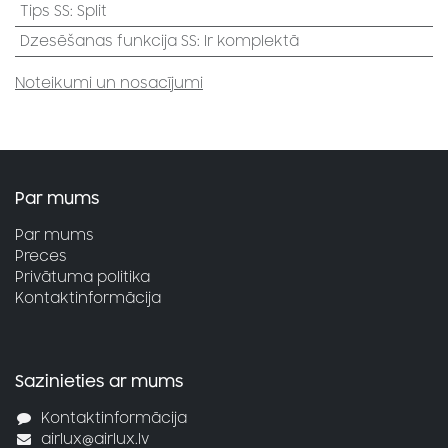
Tips SS
:
Split
Dzesēšanas funkcija SS
:
Ir komplektā
Noteikumi un nosacījumi
Par mums
Par mums
Preces
Privātuma politika
Kontaktinformācija
Sazinieties ar mums
Kontaktinformācija
airlux@airlux.lv