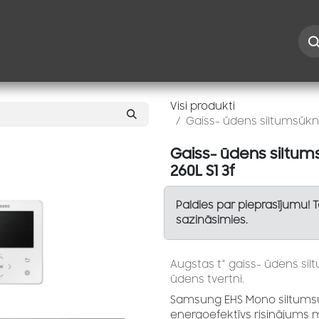
Iespējas
Kontakti
Risinājumi
Blogs
Speciāl
Visi produkti
Gaiss- ūdens siltumsūkn
Gaiss- ūdens siltu
260L S1 3f
Paldies par pieprasījumu! 
sazināsimies.
Augstas t° gaiss- ūdens si
ūdens tvertni.
Samsung EHS Mono siltumsū
energoefektīvs risinājums 