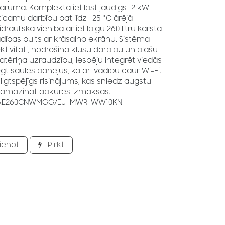
arumā. Komplektā ietilpst jaudīgs 12 kW
ticamu darbību pat līdz –25 °C ārējā
auliskā vienība ar ietilpīgu 260 litru karstā
adības pults ar krāsaino ekrānu. Sistēma
ivitāti, nodrošina klusu darbību un plašu
patēriņa uzraudzību, iespēju integrēt viedās
gt saules paneļus, kā arī vadību caur Wi-Fi.
ilgtspējīgs risinājums, kas sniedz augstu
 samazināt apkures izmaksas.
_AE260CNWMGG/EU_MWR-WW10KN
ienot
Pirkt