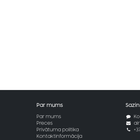
Par mums
Sazin
Par mums
Ko
Preces
ai
Privātuma politika
+3
Kontaktinformācija