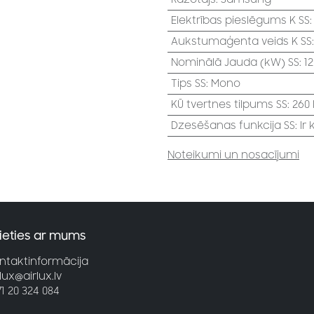
Elektrības pieslēgums K SS
Aukstumaģenta veids K SS
Nominālā Jauda (kW) SS
:
1
Tips SS
:
Mono
KŪ tvertnes tilpums SS
:
260 l
Dzesēšanas funkcija SS
:
Ir
Noteikumi un nosacījumi
ieties ar mums
ntaktinformācija
rlux@airlux.lv
71 20 324 084