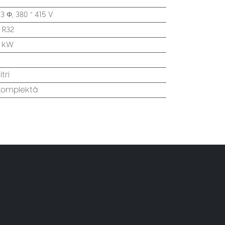
:
3 Φ, 380 ~ 415 V
:
R32
2 kW
itri
 komplektā