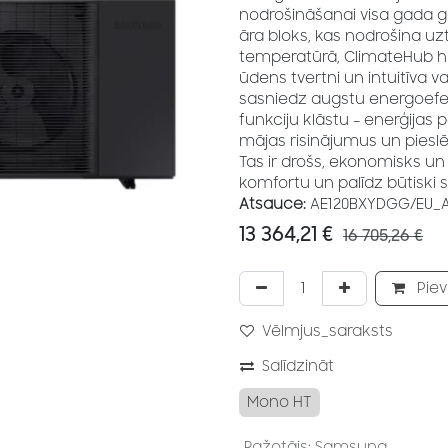
nodrošināšanai visa gada g
āra bloks, kas nodrošina uz
temperatūrā, ClimateHub hidr
ūdens tvertni un intuitīva v
sasniedz augstu energoefekt
funkciju klāstu – enerģijas 
mājas risinājumus un pieslē
Tas ir drošs, ekonomisks un 
komfortu un palīdz būtiski
Atsauce:
AE120BXYDGG/EU
13 364,21
€
16 705,26
€
Piev
Vēlmjus_saraksts
Salīdzināt
Mono HT
Ražotājs
:
Samsung