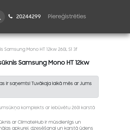
istiem
2024​​4299
Piereģistrēties
is Samsung Mono HT 12kw 260L S1 3f
msūknis Samsung Mono HT 12kw
Tas ir saņemts! Tuvākaja laikā mēs ar Jums
ltumsūkņa komplekts ar iebūvētu 260l karstā
knis ar ClimateHub ir mūsdienīgs un
mājas apkurei, dzesēšanai un karstā ūdens