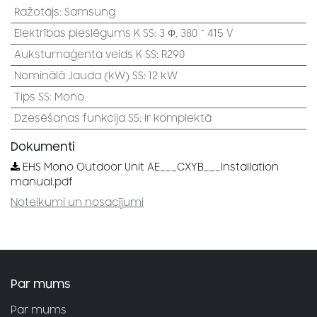
Ražotājs
:
Samsung
Elektrības pieslēgums K SS
:
3 Φ, 380 ~ 415 V
Aukstumaģenta veids K SS
:
R290
Nominālā Jauda (kW) SS
:
12 kW
Tips SS
:
Mono
Dzesēšanas funkcija SS
:
Ir komplektā
Dokumenti
EHS Mono Outdoor Unit AE___CXYB___Installation
manual.pdf
Noteikumi un nosacījumi
Par mums
Par mums