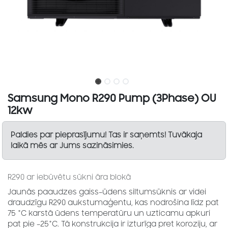
Samsung Mono R290 Pump (3Phase) OU
12kw
Paldies par pieprasījumu! Tas ir saņemts! Tuvākaja
laikā mēs ar Jums sazināsimies.
R290 ar iebūvētu sūkni āra blokā
Jaunās paaudzes gaiss–ūdens siltumsūknis ar videi
draudzīgu R290 aukstumaģentu, kas nodrošina līdz pat
75 °C karstā ūdens temperatūru un uzticamu apkuri
pat pie –25°C. Tā konstrukcija ir izturīga pret koroziju, ar