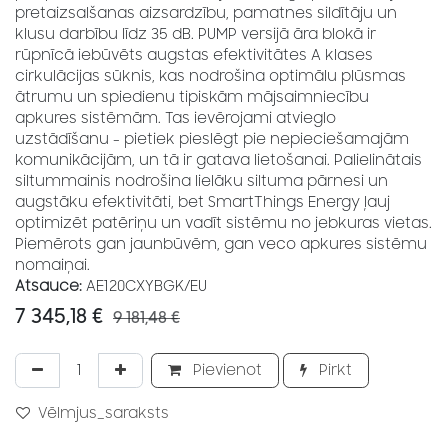
pretaizsalšanas aizsardzību, pamatnes sildītāju un
klusu darbību līdz 35 dB. PUMP versijā āra blokā ir
rūpnīcā iebūvēts augstas efektivitātes A klases
cirkulācijas sūknis, kas nodrošina optimālu plūsmas
ātrumu un spiedienu tipiskām mājsaimniecību
apkures sistēmām. Tas ievērojami atvieglo
uzstādīšanu - pietiek pieslēgt pie nepieciešamajām
komunikācijām, un tā ir gatava lietošanai. Palielinātais
siltummainis nodrošina lielāku siltuma pārnesi un
augstāku efektivitāti, bet SmartThings Energy ļauj
optimizēt patēriņu un vadīt sistēmu no jebkuras vietas.
Piemērots gan jaunbūvēm, gan veco apkures sistēmu
nomaiņai.
Atsauce:
AE120CXYBGK/EU
7 345,18
€
9 181,48
€
Pievienot
Pirkt
Vēlmjus_saraksts