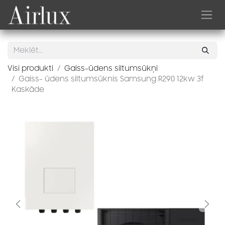
Skip to Content
Visi produkti
Gaiss-ūdens siltumsūkņi
Gaiss- ūdens siltumsūknis Samsung R290 12kw 3f
Kaskāde