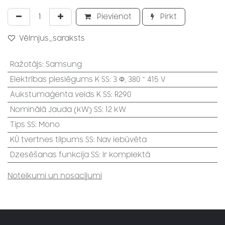
Pievienot
Pirkt
Vēlmjus_saraksts
Ražotājs
:
Samsung
Elektrības pieslēgums K SS
:
3 Φ, 380 ~ 415 V
Aukstumaģenta veids K SS
:
R290
Nominālā Jauda (kW) SS
:
12 kW
Tips SS
:
Mono
KŪ tvertnes tilpums SS
:
Nav iebūvēta
Dzesēšanas funkcija SS
:
Ir komplektā
Noteikumi un nosacījumi