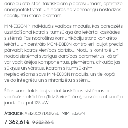
darbību atbilstoši faktiskajam pieprasījumam, optimizē
energoefektivitāti un nodrošina vienmērīgu noslodzes
sadalījumu starp iekārtām.
MIM‑E03GN ir individuāls vadības modulis, kas paredzēts
uzstādīšanai katrai siltumsūkņa āra iekārtai kaskādes
sistēmā. Tas nodrošina komunikāciju starp konkrēto
iekārtu un centrālo MCM-D3E0N kontrolieri, ļaujot precīzi
pārvaldīt katras vienības darbību. Modulis kontrolē un
nodod sistēmai svarīgus darbības parametrus, kā arī
var vadīt ārējos komponentus, piemēram, cirkulācijas
sūkņus un vārstus. Katram siltumsūknim
nepieciešams savs MIM-E03GN modulis, un tie kopā
veido integrētu un sinhronizētu sistēmu.
Šāds komplekts ļauj veidot kaskādes sistēmas ar
vairākām iekārtām (līdz 8 vienībām), sasniedzot kopējo
jaudu līdz pat 128 kW.
Atsauce:
AE120CXYDGK/EU_MIM-E03GN
7 362,61
€
9 203,26
€