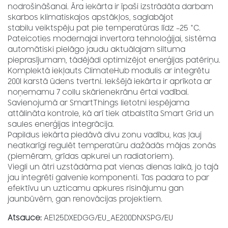
nodrošināšanai. Āra iekārta ir īpaši izstrādāta darbam
skarbos klimatiskajos apstākļos, saglabājot
stabilu veiktspēju pat pie temperatūras līdz –25 °C.
Pateicoties modernajai invertora tehnoloģijai, sistēma
automātiski pielāgo jaudu aktuālajam siltuma
pieprasījumam, tādējādi optimizējot enerģijas patēriņu.
Komplektā iekļauts ClimateHub modulis ar integrētu
200l karstā ūdens tvertni. Iekšējā iekārta ir aprīkota ar
noņemamu 7 collu skārienekrānu ērtai vadībai.
Savienojumā ar SmartThings lietotni iespējama
attālināta kontrole, kā arī tiek atbalstīta Smart Grid un
saules enerģijas integrācija.
Papildus iekārta piedāvā divu zonu vadību, kas ļauj
neatkarīgi regulēt temperatūru dažādās mājas zonās
(piemēram, grīdas apkurei un radiatoriem).
Viegli un ātri uzstādāma pat vienas dienas laikā, jo tajā
jau integrēti galvenie komponenti. Tas padara to par
efektīvu un uzticamu apkures risinājumu gan
jaunbūvēm, gan renovācijas projektiem.
Atsauce:
AE125DXEDGG/EU_AE200DNXSPG/EU