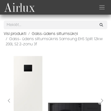
Skip to Content
Visi produkti
Gaiss-ūdens siltumsūkņi
Gaiss- ūdens siltumsūknis Samsung EHS Split 12kw
200L S2 2-zonu 3f