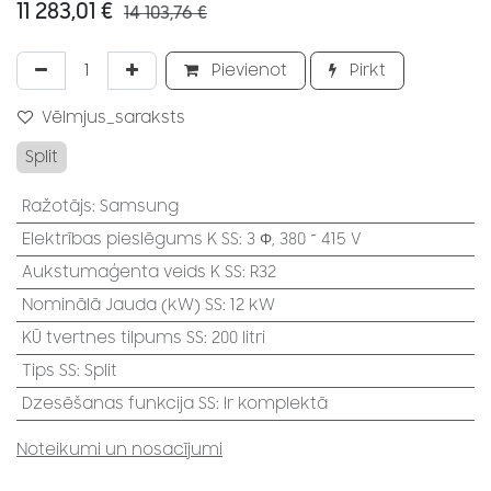
11 283,01
€
14 103,76
€
Pievienot
Pirkt
Vēlmjus_saraksts
Split
Ražotājs
:
Samsung
Elektrības pieslēgums K SS
:
3 Φ, 380 ~ 415 V
Aukstumaģenta veids K SS
:
R32
Nominālā Jauda (kW) SS
:
12 kW
KŪ tvertnes tilpums SS
:
200 litri
Tips SS
:
Split
Dzesēšanas funkcija SS
:
Ir komplektā
Noteikumi un nosacījumi