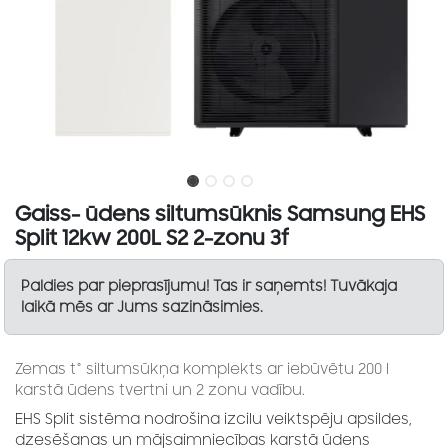
Gaiss- ūdens siltumsūknis Samsung EHS
Split 12kw 200L S2 2-zonu 3f
Paldies par pieprasījumu! Tas ir saņemts! Tuvākaja
laikā mēs ar Jums sazināsimies.
Zemas t° siltumsūkņa komplekts ar iebūvētu 200 l
karstā ūdens tvertni un 2 zonu vadību.
EHS Split sistēma nodrošina izcilu veiktspēju apsildes,
dzesēšanas un mājsaimniecības karstā ūdens