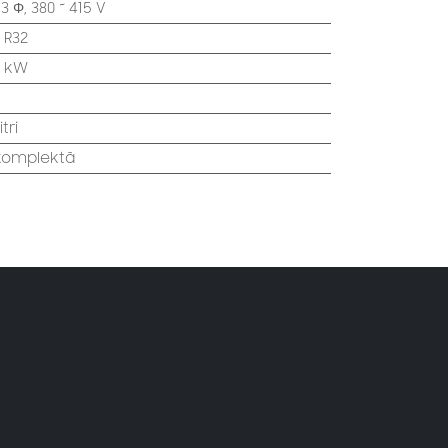
:
3 Φ, 380 ~ 415 V
:
R32
4 kW
itri
 komplektā