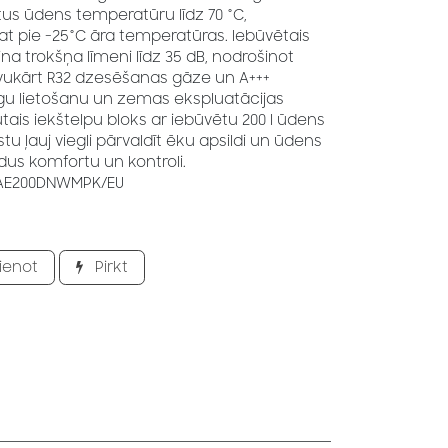
us ūdens temperatūru līdz 70 °C,
pat pie −25°C āra temperatūras. Iebūvētais
a trokšņa līmeni līdz 35 dB, nodrošinot
vukārt R32 dzesēšanas gāze un A+++
ējīgu lietošanu un zemas ekspluatācijas
ais iekštelpu bloks ar iebūvētu 200 l ūdens
tu ļauj viegli pārvaldīt ēku apsildi un ūdens
dus komfortu un kontroli.
AE200DNWMPK/EU
ienot
Pirkt