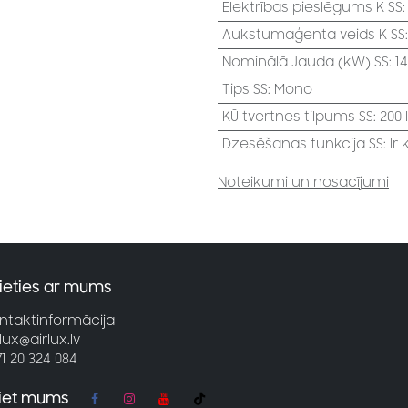
Elektrības pieslēgums K SS
Aukstumaģenta veids K SS
Nominālā Jauda (kW) SS
:
1
Tips SS
:
Mono
KŪ tvertnes tilpums SS
:
200 l
Dzesēšanas funkcija SS
:
Ir
Noteikumi un nosacījumi
ieties ar mums
ntaktinformācija
rlux@airlux.lv
71 20 324 084
jiet mums