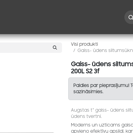
Iespējas
Kontakti
Risinājumi
Blogs
Speciāl
Visi produkti
Gaiss- ūdens siltumsūkn
Gaiss- ūdens siltu
200L S2 3f
Paldies par pieprasījumu! 
sazināsimies.
Augstas t° gaiss- ūdens si
ūdens tvertni.
Moderns un uzticams gaisa
apvieno efektīvu apsildi, k