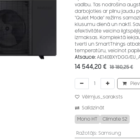
vadību. Tas nodrošina augst
darbojoties ar pilnu jaudu 
“Quiet Mode” režīms samazin
klusumu dienā un naktī. Sa
efektivitāte veicina ilgtsp
izmaksas. Komplektā iekļaut
tverti un SmartThings atbals
temperatūru, veicinot papil
Atsauce:
AE140BXYDGG/EU_
14 544,20
€
18 180,25
€
Piev
Vēlmjus_saraksts
Salīdzināt
Mono HT
Climate S2
Ražotājs
:
Samsung