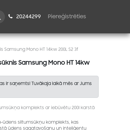
istiem
2024​​4299
Piereģistrēties
is Samsung Mono HT 14kw 200L S2 3f
msūknis Samsung Mono HT 14kw
Tas ir saņemts! Tuvākaja laikā mēs ar Jums
ltumsūkņa komplekts ar iebūvētu 200l karstā
–ūdens siltumsūkņu komplekts, kas
arstā ūdens sagatavošanu un inteliģentu