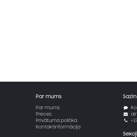
Par mums
Sazin
Par mums
Ko
Preces
ai
Privātuma politika
+3
Kontaktinformācija
Seko