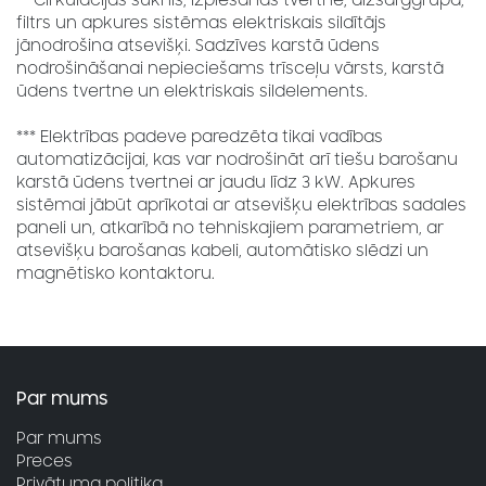
** Cirkulācijas sūknis, izplešanās tvertne, aizsarggrupa,
filtrs un apkures sistēmas elektriskais sildītājs
jānodrošina atsevišķi. Sadzīves karstā ūdens
nodrošināšanai nepieciešams trīsceļu vārsts, karstā
ūdens tvertne un elektriskais sildelements.
*** Elektrības padeve paredzēta tikai vadības
automatizācijai, kas var nodrošināt arī tiešu barošanu
karstā ūdens tvertnei ar jaudu līdz 3 kW. Apkures
sistēmai jābūt aprīkotai ar atsevišķu elektrības sadales
paneli un, atkarībā no tehniskajiem parametriem, ar
atsevišķu barošanas kabeli, automātisko slēdzi un
magnētisko kontaktoru.
Par mums
Par mums
Preces
Privātuma politika