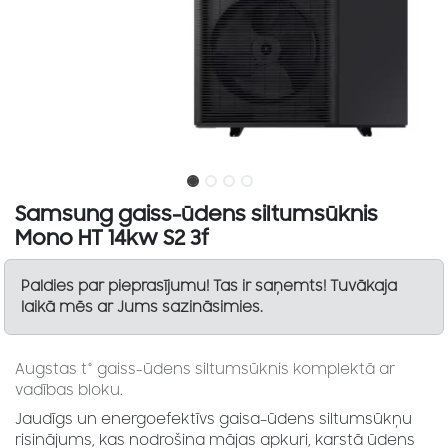
Samsung gaiss-ūdens siltumsūknis
Mono HT 14kw S2 3f
Paldies par pieprasījumu! Tas ir saņemts! Tuvākaja
laikā mēs ar Jums sazināsimies.
Augstas t° gaiss-ūdens siltumsūknis komplektā ar
vadības bloku.
Jaudīgs un energoefektīvs gaisa–ūdens siltumsūkņu
risinājums, kas nodrošina mājas apkuri, karstā ūdens