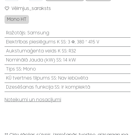
Vēlmjus_saraksts
Mono HT
Ražotājs
:
Samsung
Elektrības pieslēgums K SS
:
3 Φ, 380 ~ 415 V
Aukstumaģenta veids K SS
:
R32
Nominālā Jauda (kW) SS
:
14 kW
Tips SS
:
Mono
KŪ tvertnes tilpums SS
:
Nav iebūvēta
Dzesēšanas funkcija SS
:
Ir komplektā
Noteikumi un nosacījumi