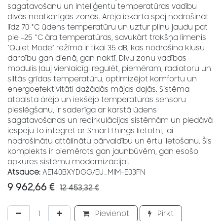
sagatavošanu un inteliģentu temperatūras vadību
divās neatkarīgās zonās. Ārējā iekārta spēj nodrošināt
līdz 70 °C ūdens temperatūru un uztur pilnu jaudu pat
pie –25 °C āra temperatūras, savukārt trokšņa līmenis
“Quiet Mode” režīmā ir tikai 35 dB, kas nodrošina klusu
darbību gan dienā, gan naktī. Divu zonu vadības
modulis ļauj vienlaicīgi regulēt, piemēram, radiatoru un
siltās grīdas temperatūru, optimizējot komfortu un
energoefektivitāti dažādās mājas daļās. Sistēma
atbalsta ārējo un iekšējo temperatūras sensoru
pieslēgšanu, ir saderīga ar karstā ūdens
sagatavošanas un recirkulācijas sistēmām un piedāvā
iespēju to integrēt ar SmartThings lietotni, lai
nodrošinātu attālinātu pārvaldību un ērtu lietošanu. Šis
komplekts ir piemērots gan jaunbūvēm, gan esošo
apkures sistēmu modernizācijai.
Atsauce:
AE140BXYDGG/EU_MIM-E03FN
9 962,66
€
12 453,32
€
Pievienot
Pirkt