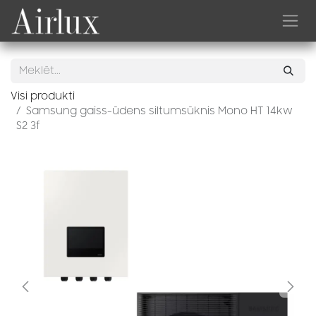
Skip to Content
Visi produkti
Samsung gaiss-ūdens siltumsūknis Mono HT 14kw
S2 3f