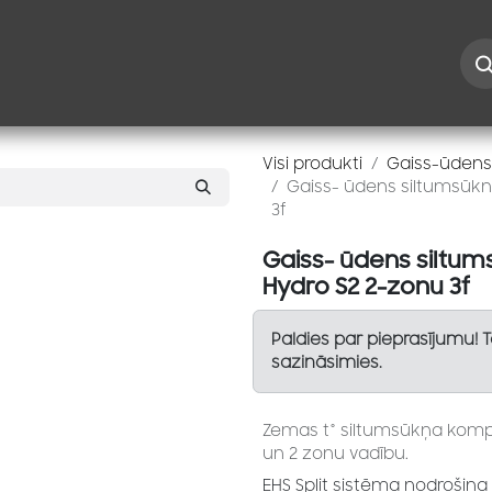
Iespējas
Kontakti
Risinājumi
Blogs
Speciāl
Visi produkti
Gaiss-ūdens
Gaiss- ūdens siltumsūkn
3f
Gaiss- ūdens siltum
Hydro S2 2-zonu 3f
Paldies par pieprasījumu! 
sazināsimies.
Zemas t° siltumsūkņa komp
un 2 zonu vadību.
EHS Split sistēma nodrošina