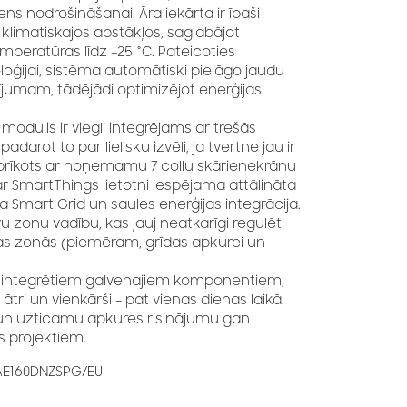
s nodrošināšanai. Āra iekārta ir īpaši
klimatiskajos apstākļos, saglabājot
emperatūras līdz –25 °C. Pateicoties
oģijai, sistēma automātiski pielāgo jaudu
ījumam, tādējādi optimizējot enerģijas
odulis ir viegli integrējams ar trešās
darot to par lielisku izvēli, ja tvertne jau ir
 aprīkots ar noņemamu 7 collu skārienekrānu
ar SmartThings lietotni iespējama attālināta
īta Smart Grid un saules enerģijas integrācija.
u zonu vadību, kas ļauj neatkarīgi regulēt
 zonās (piemēram, grīdas apkurei un
u integrētiem galvenajiem komponentiem,
tri un vienkārši – pat vienas dienas laikā.
 un uzticamu apkures risinājumu gan
 projektiem.
AE160DNZSPG/EU