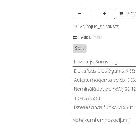
Piev
Vēlmjus_saraksts
Salīdzināt
Split
Ražotājs
:
Samsung
Elektrības pieslēgums K SS
Aukstumaģenta veids K SS
Nominālā Jauda (kW) SS
:
1
Tips SS
:
Split
Dzesēšanas funkcija SS
:
Ir
Noteikumi un nosacījumi