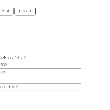
ienot
Pirkt
:
3 Φ, 380 ~ 415 V
:
R32
2 kW
 komplektā