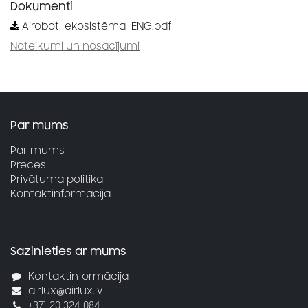
Dokumenti
Airobot_ekosistēma_ENG.pdf
Noteikumi un nosacījumi
Par mums
Par mums
Preces
Privātuma politika
Kontaktinformācija
Sazinieties ar mums
Kontaktinformācija
airlux@airlux.lv
+371 20 324 084