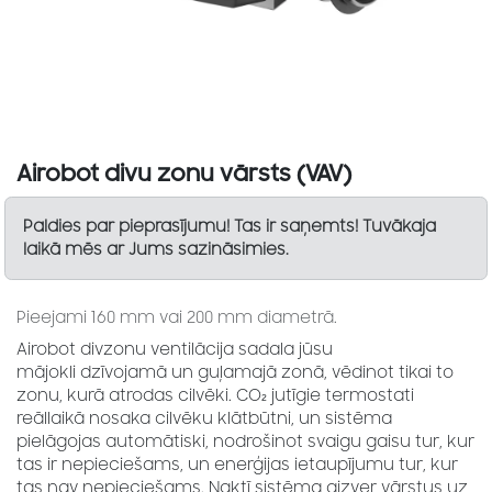
Airobot divu zonu vārsts (VAV)
Paldies par pieprasījumu! Tas ir saņemts! Tuvākaja
laikā mēs ar Jums sazināsimies.
Pieejami 160 mm vai 200 mm diametrā.
Airobot divzonu ventilācija sadala jūsu
mājokli dzīvojamā un guļamajā zonā, vēdinot tikai to
zonu, kurā atrodas cilvēki. CO₂ jutīgie termostati
reāllaikā nosaka cilvēku klātbūtni, un sistēma
pielāgojas automātiski, nodrošinot svaigu gaisu tur, kur
tas ir nepieciešams, un enerģijas ietaupījumu tur, kur
tas nav nepieciešams. Naktī sistēma aizver vārstus uz