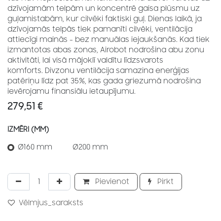
dzīvojamām telpām un koncentrē gaisa plūsmu uz
guļamistabām, kur cilvēki faktiski guļ. Dienas laikā, ja
dzīvojamās telpās tiek pamanīti cilvēki, ventilācija
attiecīgi mainās - bez manuālas iejaukšanās. Kad tiek
izmantotas abas zonas, Airobot nodrošina abu zonu
aktivitāti, lai visā mājoklī valdītu līdzsvarots
komforts. Divzonu ventilācija samazina enerģijas
patēriņu līdz pat 35%, kas gada griezumā nodrošina
ievērojamu finansiālu ietaupījumu.
279,51
€
IZMĒRI (MM)
Ø160 mm
Ø200 mm
Pievienot
Pirkt
Vēlmjus_saraksts