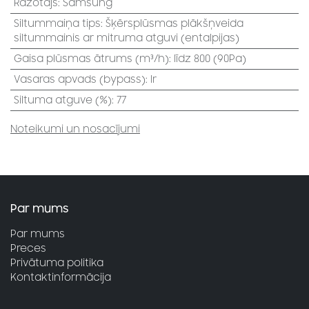
Ražotājs
:
Samsung
Siltummaiņa tips
:
Šķērsplūsmas plākšņveida
siltummainis ar mitruma atguvi (entalpijas)
Gaisa plūsmas ātrums (m³/h)
:
līdz 800 (90Pa)
Vasaras apvads (bypass)
:
Ir
Siltuma atguve (%)
:
77
Noteikumi un nosacījumi
Par mums
Par mums
Preces
Privātuma politika
Kontaktinformācija