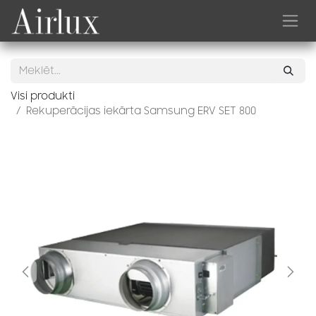
Skip to Content
Visi produkti
Rekuperācijas iekārta Samsung ERV SET 800