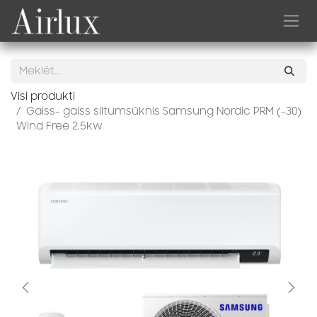
Skip to Content
Visi produkti
Gaiss- gaiss siltumsūknis Samsung Nordic PRM (-30)
Wind Free 2.5kw