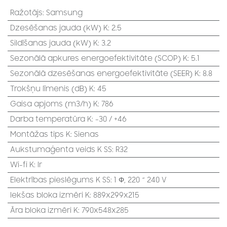
Ražotājs
:
Samsung
Dzesēšanas jauda (kW) K
:
2.5
Sildīšanas jauda (kW) K
:
3.2
Sezonālā apkures energoefektivitāte (SCOP) K
:
5.1
Sezonālā dzesēšanas energoefektivitāte (SEER) K
:
8.8
Trokšņu līmenis (dB) K
:
45
Gaisa apjoms (m3/h) K
:
786
Darba temperatūra K
:
-30 / +46
Montāžas tips K
:
Sienas
Aukstumaģenta veids K SS
:
R32
Wi-fi K
:
Ir
Elektrības pieslēgums K SS
:
1 Φ, 220 ~ 240 V
Iekšas bloka izmēri K
:
889x299x215
Āra bloka izmēri K
:
790x548x285