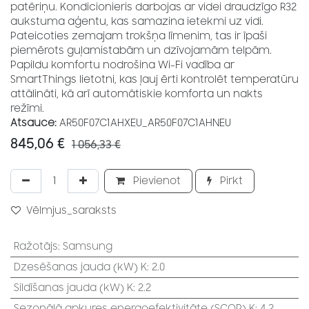
patēriņu. Kondicionieris darbojas ar videi draudzīgo R32
aukstuma aģentu, kas samazina ietekmi uz vidi.
Pateicoties zemajam trokšņa līmenim, tas ir īpaši
piemērots guļamistabām un dzīvojamām telpām.
Papildu komfortu nodrošina Wi-Fi vadība ar
SmartThings lietotni, kas ļauj ērti kontrolēt temperatūru
attālināti, kā arī automātiskie komforta un nakts
režīmi.
Atsauce:
AR50F07C1AHXEU_AR50F07C1AHNEU
845,06
€
1 056,33
€
Pievienot
Pirkt
Vēlmjus_saraksts
Ražotājs
:
Samsung
Dzesēšanas jauda (kW) K
:
2.0
Sildīšanas jauda (kW) K
:
2.2
Sezonālā apkures energoefektivitāte (SCOP) K
:
4.2