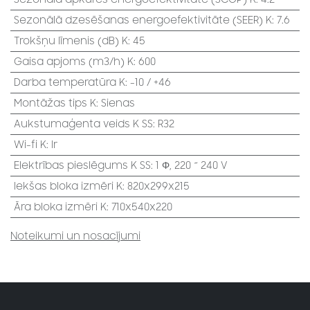
Sezonālā dzesēšanas energoefektivitāte (SEER) K
:
7.6
Trokšņu līmenis (dB) K
:
45
Gaisa apjoms (m3/h) K
:
600
Darba temperatūra K
:
-10 / +46
Montāžas tips K
:
Sienas
Aukstumaģenta veids K SS
:
R32
Wi-fi K
:
Ir
Elektrības pieslēgums K SS
:
1 Φ, 220 ~ 240 V
Iekšas bloka izmēri K
:
820x299x215
Āra bloka izmēri K
:
710x540x220
Noteikumi un nosacījumi