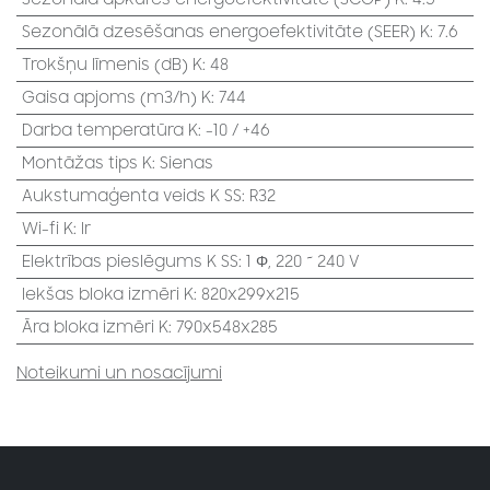
Sezonālā dzesēšanas energoefektivitāte (SEER) K
:
7.6
Trokšņu līmenis (dB) K
:
48
Gaisa apjoms (m3/h) K
:
744
Darba temperatūra K
:
-10 / +46
Montāžas tips K
:
Sienas
Aukstumaģenta veids K SS
:
R32
Wi-fi K
:
Ir
Elektrības pieslēgums K SS
:
1 Φ, 220 ~ 240 V
Iekšas bloka izmēri K
:
820x299x215
Āra bloka izmēri K
:
790x548x285
Noteikumi un nosacījumi