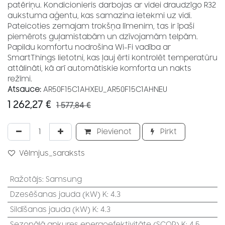
patēriņu. Kondicionieris darbojas ar videi draudzīgo R32
aukstuma aģentu, kas samazina ietekmi uz vidi.
Pateicoties zemajam trokšņa līmenim, tas ir īpaši
piemērots guļamistabām un dzīvojamām telpām.
Papildu komfortu nodrošina Wi-Fi vadība ar
SmartThings lietotni, kas ļauj ērti kontrolēt temperatūru
attālināti, kā arī automātiskie komforta un nakts
režīmi.
Atsauce:
AR50F15C1AHXEU_AR50F15C1AHNEU
1 262,27
€
1 577,84
€
Pievienot
Pirkt
Vēlmjus_saraksts
Ražotājs
:
Samsung
Dzesēšanas jauda (kW) K
:
4.3
Sildīšanas jauda (kW) K
:
4.3
Sezonālā apkures energoefektivitāte (SCOP) K
:
4.5