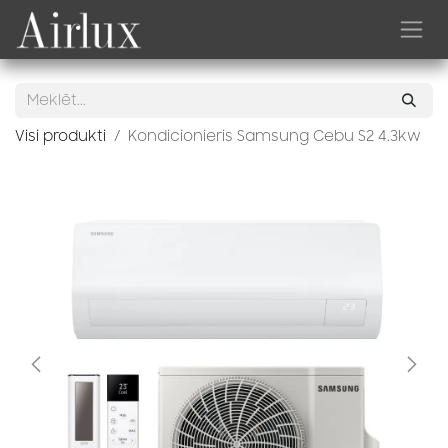
Skip to Content
Visi produkti
Kondicionieris Samsung Cebu S2 4.3kw