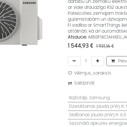
darbību un zemāku elektroe
ar videi draudzīgo R32 auks
Pateicoties zemajam trokšņa
guļamistabām un dzīvojamā
Fi vadība ar SmartThings lie
attālināti, kā arī automātis
Atsauce:
AR50F18C1AHXEU_A
1 544,93
€
1 931,16
€
Piev
Vēlmjus_saraksts
Salīdzināt
Ražotājs
:
Samsung
Dzesēšanas jauda (kW) K
:
Sildīšanas jauda (kW) K
:
6.0
Sezonālā apkures energoef