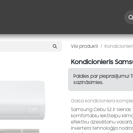
Iespējas
Kontakti
Risinājumi
Blogs
Speciāl
Visi produkti
Kondicionie
Kondicionieris Sam
Paldies par pieprasījumu! 
sazināsimies.
Gaisa kondicioniera komple
Samsung Cebu S2 ir sienas t
komfortablu iekštelpu klim
efektīvu dzesēšanu vasarā,
Invertera tehnoloģija nodro