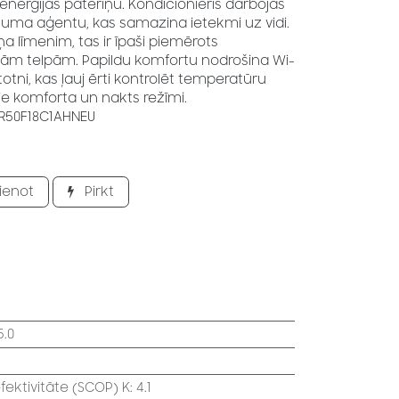
nerģijas patēriņu. Kondicionieris darbojas
tuma aģentu, kas samazina ietekmi uz vidi.
 līmenim, tas ir īpaši piemērots
m telpām. Papildu komfortu nodrošina Wi-
totni, kas ļauj ērti kontrolēt temperatūru
kie komforta un nakts režīmi.
R50F18C1AHNEU
ienot
Pirkt
5.0
ektivitāte (SCOP) K
:
4.1