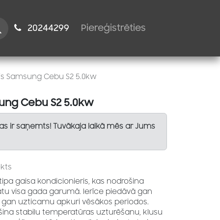
istiem
2024​​4299
Piereģistrēties
ris Samsung Cebu S2 5.0kw
sung Cebu S2 5.0kw
Tas ir saņemts! Tuvākaja laikā mēs ar Jums
kts
ipa gaisa kondicionieris, kas nodrošina
atu visa gada garumā. Ierīce piedāvā gan
 gan uzticamu apkuri vēsākos periodos.
šina stabilu temperatūras uzturēšanu, klusu