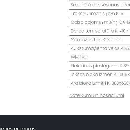
Sezonālā dzesēšanas energ
Trokšņu līmenis (dB) K
:
51
Gaisa apjoms (m3/h) K
:
94
Darba temperatūra K
:
-10 /
Montāžas tips K
:
Sienas
Aukstumaģenta veids K SS
Wi-fi K
:
Ir
Elektrības pieslēgums K SS
Iekšas bloka izmēri K
:
1055
Āra bloka izmēri K
:
880x638
Noteikumi un nosacījumi
ieties ar mums