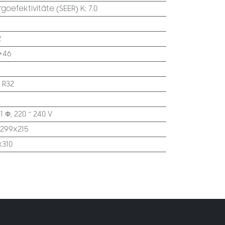
oefektivitāte (SEER) K
:
7.0
2
 +46
:
R32
:
1 Φ, 220 ~ 240 V
x299x215
x310