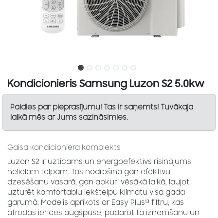
Kondicionieris Samsung Luzon S2 5.0kw
Paldies par pieprasījumu! Tas ir saņemts! Tuvākaja
laikā mēs ar Jums sazināsimies.
Gaisa kondicioniera komplekts
Luzon S2 ir uzticams un energoefektīvs risinājums
nelielām telpām. Tas nodrošina gan efektīvu
dzesēšanu vasarā, gan apkuri vēsākā laikā, ļaujot
uzturēt komfortablu iekštelpu klimatu visa gada
garumā.
Modelis aprīkots ar Easy Plus¹³ filtru, kas
atrodas ierīces augšpusē, padarot tā izņemšanu un