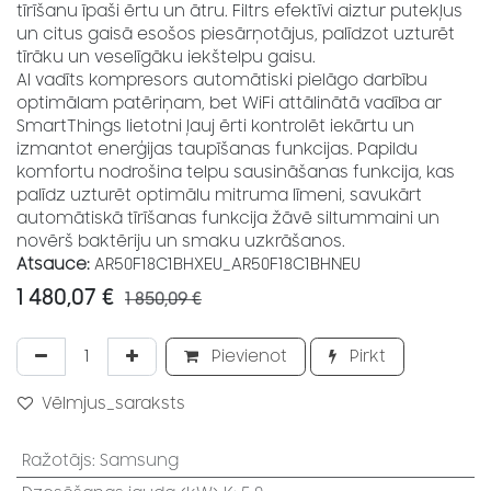
tīrīšanu īpaši ērtu un ātru. Filtrs efektīvi aiztur putekļus
un citus gaisā esošos piesārņotājus, palīdzot uzturēt
tīrāku un veselīgāku iekštelpu gaisu.
AI vadīts kompresors automātiski pielāgo darbību
optimālam patēriņam, bet WiFi attālinātā vadība ar
SmartThings lietotni ļauj ērti kontrolēt iekārtu un
izmantot enerģijas taupīšanas funkcijas. Papildu
komfortu nodrošina telpu sausināšanas funkcija, kas
palīdz uzturēt optimālu mitruma līmeni, savukārt
automātiskā tīrīšanas funkcija žāvē siltummaini un
novērš baktēriju un smaku uzkrāšanos.
Atsauce:
AR50F18C1BHXEU_AR50F18C1BHNEU
1 480,07
€
1 850,09
€
Pievienot
Pirkt
Vēlmjus_saraksts
Ražotājs
:
Samsung