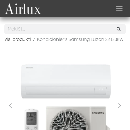
Skip to Content
Visi produkti
Kondicionieris Samsung Luzon S2 5.0kw