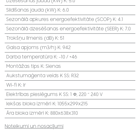
Dzesēšanas jauda (kW) K
:
5.0
Sildīšanas jauda (kW) K
:
6.0
Sezonālā apkures energoefektivitāte (SCOP) K
:
4.1
Sezonālā dzesēšanas energoefektivitāte (SEER) K
:
7.0
Trokšņu līmenis (dB) K
:
51
Gaisa apjoms (m3/h) K
:
942
Darba temperatūra K
:
-10 / +46
Montāžas tips K
:
Sienas
Aukstumaģenta veids K SS
:
R32
Wi-fi K
:
Ir
Elektrības pieslēgums K SS
:
1 Φ, 220 ~ 240 V
Iekšas bloka izmēri K
:
1055x299x215
Āra bloka izmēri K
:
880x638x310
Noteikumi un nosacījumi