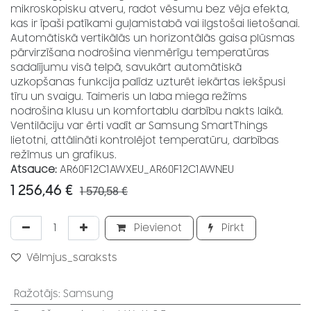
mikroskopisku atveru, radot vēsumu bez vēja efekta,
kas ir īpaši patīkami guļamistabā vai ilgstošai lietošanai.
Automātiskā vertikālās un horizontālās gaisa plūsmas
pārvirzīšana nodrošina vienmērīgu temperatūras
sadalījumu visā telpā, savukārt automātiskā
uzkopšanas funkcija palīdz uzturēt iekārtas iekšpusi
tīru un svaigu. Taimeris un laba miega režīms
nodrošina klusu un komfortablu darbību nakts laikā.
Ventilāciju var ērti vadīt ar Samsung SmartThings
lietotni, attālināti kontrolējot temperatūru, darbības
režīmus un grafikus.
Atsauce:
AR60F12C1AWXEU_AR60F12C1AWNEU
1 256,46
€
1 570,58
€
Pievienot
Pirkt
Vēlmjus_saraksts
Ražotājs
:
Samsung