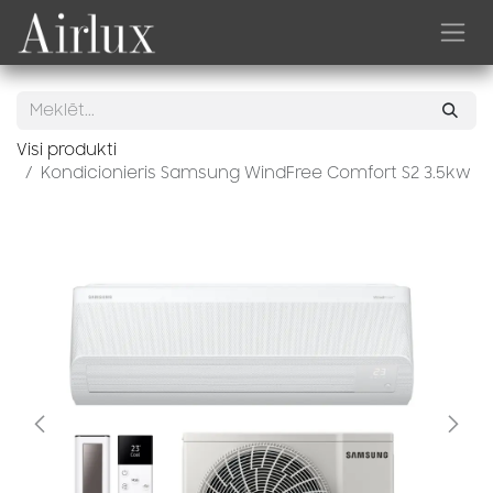
Skip to Content
Visi produkti
Kondicionieris Samsung WindFree Comfort S2 3.5kw