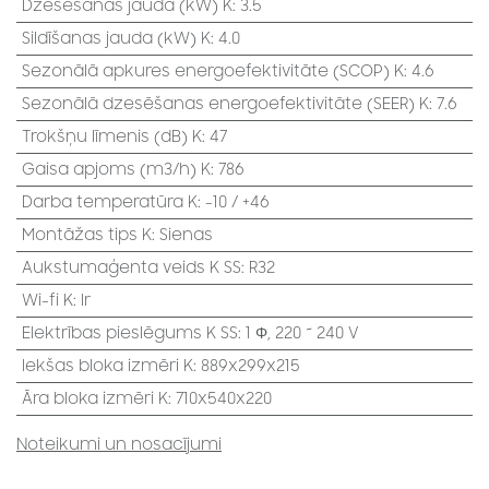
Dzesēšanas jauda (kW) K
:
3.5
Sildīšanas jauda (kW) K
:
4.0
Sezonālā apkures energoefektivitāte (SCOP) K
:
4.6
Sezonālā dzesēšanas energoefektivitāte (SEER) K
:
7.6
Trokšņu līmenis (dB) K
:
47
Gaisa apjoms (m3/h) K
:
786
Darba temperatūra K
:
-10 / +46
Montāžas tips K
:
Sienas
Aukstumaģenta veids K SS
:
R32
Wi-fi K
:
Ir
Elektrības pieslēgums K SS
:
1 Φ, 220 ~ 240 V
Iekšas bloka izmēri K
:
889x299x215
Āra bloka izmēri K
:
710x540x220
Noteikumi un nosacījumi