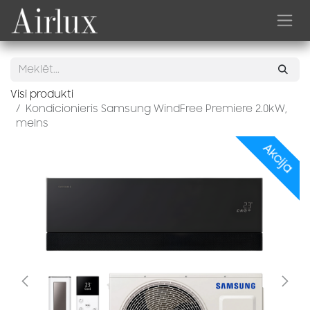
Skip to Content
Visi produkti
Kondicionieris Samsung WindFree Premiere 2.0kW,
melns
Akcija