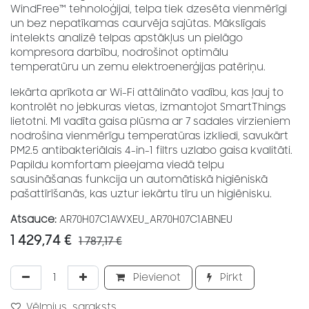
WindFree™ tehnoloģijai, telpa tiek dzesēta vienmērīgi
un bez nepatīkamas caurvēja sajūtas. Mākslīgais
intelekts analizē telpas apstākļus un pielāgo
kompresora darbību, nodrošinot optimālu
temperatūru un zemu elektroenerģijas patēriņu.
Iekārta aprīkota ar Wi-Fi attālināto vadību, kas ļauj to
kontrolēt no jebkuras vietas, izmantojot SmartThings
lietotni. MI vadīta gaisa plūsma ar 7 sadales virzieniem
nodrošina vienmērīgu temperatūras izkliedi, savukārt
PM2.5 antibakteriālais 4-in-1 filtrs uzlabo gaisa kvalitāti.
Papildu komfortam pieejama viedā telpu
sausināšanas funkcija un automātiskā higiēniskā
pašattīrīšanās, kas uztur iekārtu tīru un higiēnisku.
Atsauce:
AR70H07C1AWXEU_AR70H07C1ABNEU
1 429,74
€
1 787,17
€
Pievienot
Pirkt
Vēlmjus_saraksts