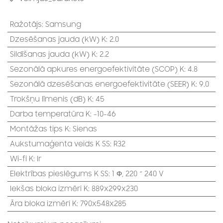
Ražotājs
:
Samsung
Dzesēšanas jauda (kW) K
:
2.0
Sildīšanas jauda (kW) K
:
2.2
Sezonālā apkures energoefektivitāte (SCOP) K
:
4.8
Sezonālā dzesēšanas energoefektivitāte (SEER) K
:
9.0
Trokšņu līmenis (dB) K
:
45
Darba temperatūra K
:
-10-46
Montāžas tips K
:
Sienas
Aukstumaģenta veids K SS
:
R32
Wi-fi K
:
Ir
Elektrības pieslēgums K SS
:
1 Φ, 220 ~ 240 V
Iekšas bloka izmēri K
:
889x299x230
Āra bloka izmēri K
:
790x548x285