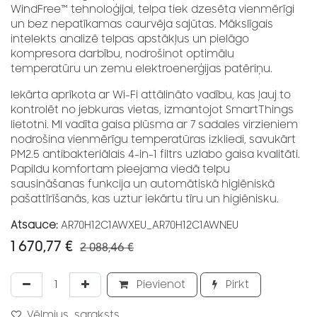
WindFree™ tehnoloģijai, telpa tiek dzesēta vienmērīgi
un bez nepatīkamas caurvēja sajūtas. Mākslīgais
intelekts analizē telpas apstākļus un pielāgo
kompresora darbību, nodrošinot optimālu
temperatūru un zemu elektroenerģijas patēriņu.
Iekārta aprīkota ar Wi-Fi attālināto vadību, kas ļauj to
kontrolēt no jebkuras vietas, izmantojot SmartThings
lietotni. MI vadīta gaisa plūsma ar 7 sadales virzieniem
nodrošina vienmērīgu temperatūras izkliedi, savukārt
PM2.5 antibakteriālais 4-in-1 filtrs uzlabo gaisa kvalitāti.
Papildu komfortam pieejama viedā telpu
sausināšanas funkcija un automātiskā higiēniskā
pašattīrīšanās, kas uztur iekārtu tīru un higiēnisku.
Atsauce:
AR70H12C1AWXEU_AR70H12C1AWNEU
1 670,77
€
2 088,46
€
Pievienot
Pirkt
Vēlmjus_saraksts