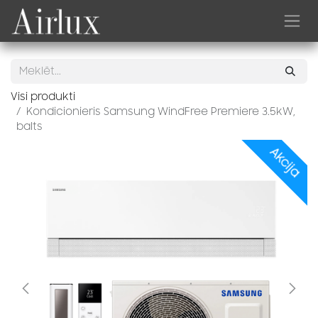
Skip to Content
Visi produkti
Kondicionieris Samsung WindFree Premiere 3.5kW,
balts
Akcija