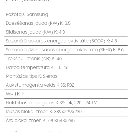
Ražotājs
:
Samsung
Dzesēšanas jauda (kW) K
:
3.5
Sildīšanas jauda (kW) K
:
4.0
Sezonālā apkures energoefektivitāte (SCOP) K
:
4.8
Sezonālā dzesēšanas energoefektivitāte (SEER) K
:
8.6
Trokšņu līmenis (dB) K
:
46
Darba temperatūra K
:
-10-46
Montāžas tips K
:
Sienas
Aukstumaģenta veids K SS
:
R32
Wi-fi K
:
Ir
Elektrības pieslēgums K SS
:
1 Φ, 220 ~ 240 V
Iekšas bloka izmēri K
:
889x299x230
Āra bloka izmēri K
:
790x548x285