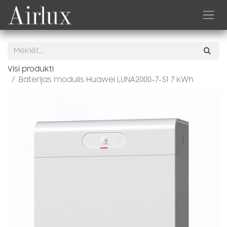
Skip to Content
Visi produkti
Baterijas modulis Huawei LUNA2000-7-S1 7 kWh