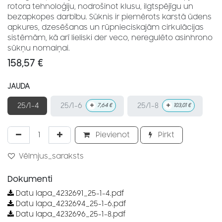
rotora tehnoloģiju, nodrošinot klusu, ilgtspējīgu un
bezapkopes darbību. Sūknis ir piemērots karstā ūdens
apkures, dzesēšanas un rūpnieciskajām cirkulācijas
sistēmām, kā arī lieliski der veco, neregulēto asinhrono
sūkņu nomaiņai.
158,57
€
JAUDA
+
+
25/1-6
25/1-8
25/1-4
7,64
€
103,01
€
Pievienot
Pirkt
Vēlmjus_saraksts
Dokumenti
Datu lapa_4232691_25-1-4.pdf
Datu lapa_4232694_25-1-6.pdf
Datu lapa_4232696_25-1-8.pdf