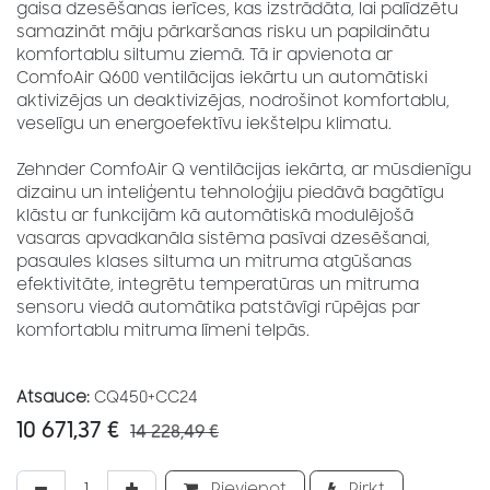
gaisa dzesēšanas ierīces, kas izstrādāta, lai palīdzētu
samazināt māju pārkaršanas risku un papildinātu
komfortablu siltumu ziemā. Tā ir apvienota ar
ComfoAir Q600 ventilācijas iekārtu un automātiski
aktivizējas un deaktivizējas, nodrošinot komfortablu,
veselīgu un energoefektīvu iekštelpu klimatu.
Zehnder ComfoAir Q ventilācijas iekārta, ar mūsdienīgu
dizainu un inteliģentu tehnoloģiju piedāvā bagātīgu
klāstu ar funkcijām kā automātiskā modulējošā
vasaras apvadkanāla sistēma pasīvai dzesēšanai,
pasaules klases siltuma un mitruma atgūšanas
efektivitāte, integrētu temperatūras un mitruma
sensoru viedā automātika patstāvīgi rūpējas par
komfortablu mitruma līmeni telpās.
Atsauce:
CQ450+CC24
10 671,37
€
14 228,49
€
Pievienot
Pirkt