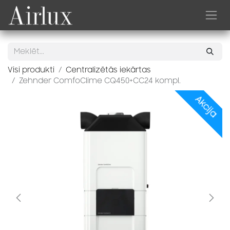
Skip to Content
Visi produkti
Centralizētās iekārtas
Zehnder ComfoClime CQ450+CC24 kompl.
Akcija