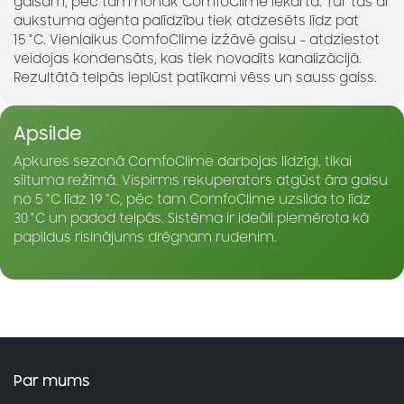
gaisam, pēc tam nonāk ComfoClime iekārtā. Tur tas ar
aukstuma aģenta palīdzību tiek atdzesēts līdz pat
15 °C. Vienlaikus ComfoClime izžāvē gaisu – atdziestot
veidojas kondensāts, kas tiek novadīts kanalizācijā.
Rezultātā telpās ieplūst patīkami vēss un sauss gaiss.
Apsilde
Apkures sezonā ComfoClime darbojas līdzīgi, tikai
siltuma režīmā. Vispirms rekuperators atgūst āra gaisu
no 5 °C līdz 19 °C, pēc tam ComfoClime uzsilda to līdz
30 °C un padod telpās. Sistēma ir ideāli piemērota kā
papildus risinājums drēgnam rudenim.
Par mums