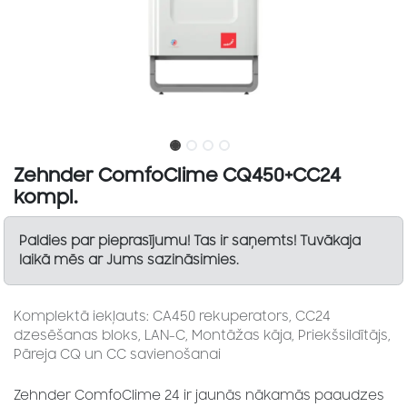
Zehnder ComfoClime CQ450+CC24
kompl.
Paldies par pieprasījumu! Tas ir saņemts! Tuvākaja
laikā mēs ar Jums sazināsimies.
Komplektā iekļauts: CA450 rekuperators, CC24
dzesēšanas bloks, LAN-C, Montāžas kāja, Priekšsildītājs,
Pāreja CQ un CC savienošanai
Zehnder ComfoClime 24 ir jaunās nākamās paaudzes