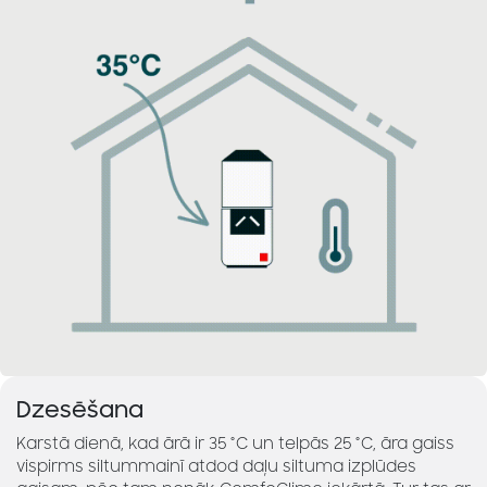
Dzesēšana
Karstā dienā, kad ārā ir 35 °C un telpās 25 °C, āra gaiss
vispirms siltummainī atdod daļu siltuma izplūdes