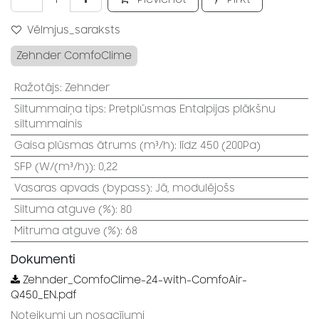
Vēlmjus_saraksts
Zehnder ComfoClime
Ražotājs
:
Zehnder
Siltummaiņa tips
:
Pretplūsmas Entalpijas plākšnu
siltummainis
Gaisa plūsmas ātrums (m³/h)
:
līdz 450 (200Pa)
SFP (W/(m³/h))
:
0,22
Vasaras apvads (bypass)
:
Jā, modulējošs
Siltuma atguve (%)
:
80
Mitruma atguve (%)
:
68
Dokumenti
Zehnder_ComfoClime-24-with-ComfoAir-
Q450_EN.pdf
Noteikumi un nosacījumi