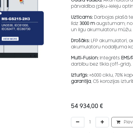
Gudra vadība:
Akumulatoru 
pārvaldība (pīķu–ieleju opti
Uzticams:
Darbojas plašā 
līdz
3000 m
augstumam; no
un ilgu akumulatoru mūžu.
Drošāks:
LFP akumulatori, a
akumulatoru nodalījuma kon
Multi-Fusion:
Integrēts
EMS/
darbību bez tīkla (off-grid).
Izturīgs:
≥6000 ciklu, 70% ka
garantija
, C5 korozijas iztur
54 934,00
€
Piev