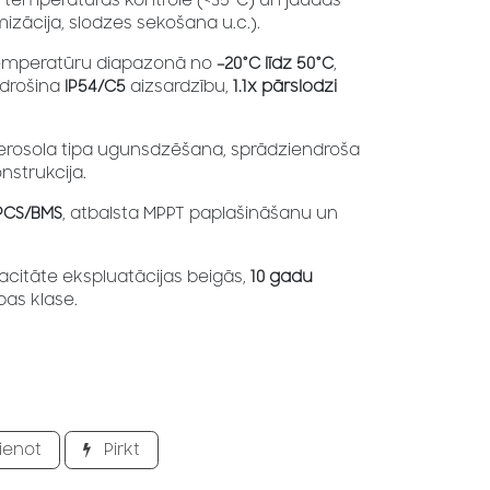
temperatūras kontrole (<35°C) un jaudas
mizācija, slodzes sekošana u.c.).
temperatūru diapazonā no
–20°C līdz 50°C
,
drošina
IP54/C5
aizsardzību,
1.1x pārslodzi
erosola tipa ugunsdzēšana, sprādziendroša
strukcija.
PCS/BMS
, atbalsta MPPT paplašināšanu un
pacitāte ekspluatācijas beigās,
10 gadu
ības klase.
ienot
Pirkt