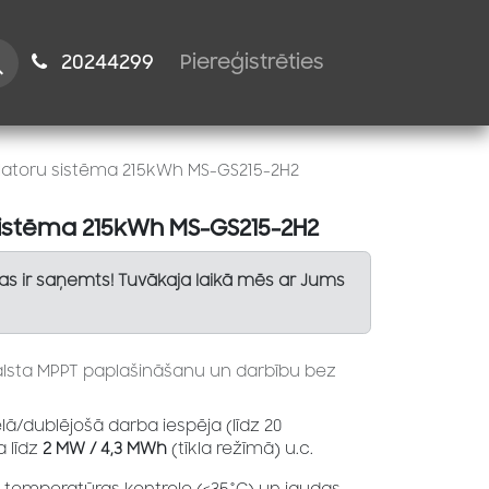
istiem
2024​​4299
Piereģistrēties
atoru sistēma 215kWh MS-GS215-2H2
istēma 215kWh MS-GS215-2H2
Tas ir saņemts! Tuvākaja laikā mēs ar Jums
alsta MPPT paplašināšanu un darbību bez
lā/dublējošā darba iespēja (līdz 20
 līdz
2 MW / 4,3 MWh
(tīkla režīmā) u.c.