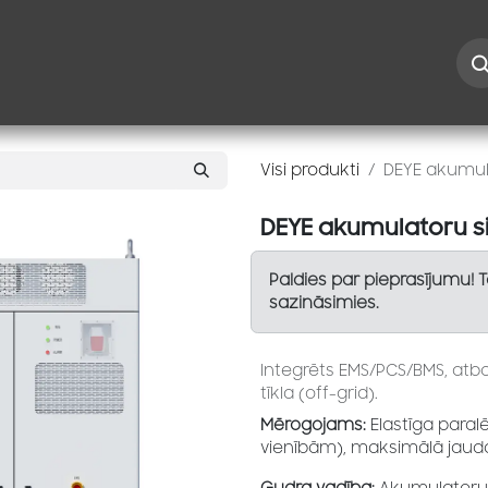
Iespējas
Kontakti
Risinājumi
Blogs
Speciāl
Visi produkti
DEYE akumul
DEYE akumulatoru s
Paldies par pieprasījumu! 
sazināsimies.
Integrēts EMS/PCS/BMS, atb
tīkla (off-grid).
Mērogojams:
Elastīga paralē
vienībām), maksimālā jauda