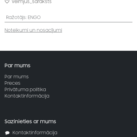
Vēlmjus_saraksts
Ražotājs
:
ENGO
Noteikumi un nosacījumi
Par mums
Par mums
Preces
Privātuma politika
Kontaktinformācija
Sazinieties ar mums
Kontaktinformācija