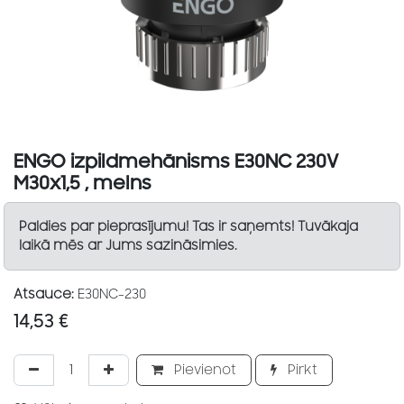
ENGO izpildmehānisms E30NC 230V
M30x1,5 , melns
Paldies par pieprasījumu! Tas ir saņemts! Tuvākaja
laikā mēs ar Jums sazināsimies.
Atsauce:
E30NC-230
14,53
€
Pievienot
Pirkt