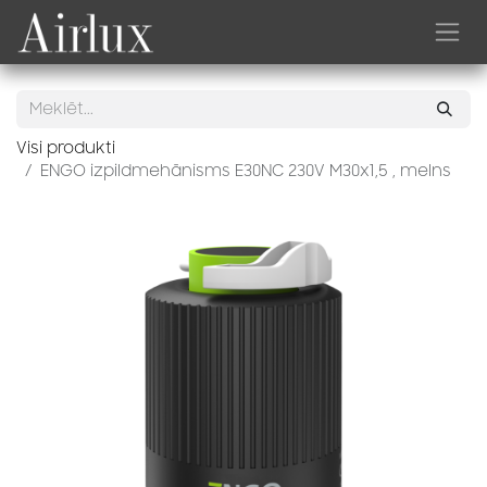
Skip to Content
Visi produkti
ENGO izpildmehānisms E30NC 230V M30x1,5 , melns