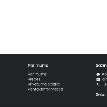
Par mums
Sazin
Par mums
Ko
Preces
ai
Privātuma politika
+3
Kontaktinformācija
Seko