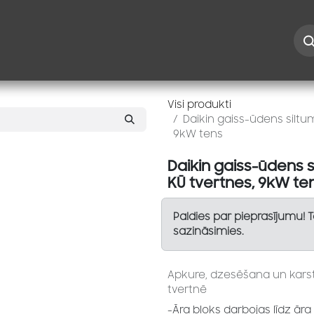
Iespējas
Kontakti
Risinājumi
Blogs
Speciāl
Visi produkti
Daikin gaiss-ūdens siltu
9kW tens
Daikin gaiss-ūdens 
KŪ tvertnes, 9kW te
Paldies par pieprasījumu! 
sazināsimies.
Apkure, dzesēšana un kars
tvertnē
-Āra bloks darbojas līdz ār