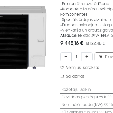
-Ērta un ātra uzstādīšana
-Kompakta izmēra iekštelpu 
komponentes
-Speciāls ārdaļas dizains- 
-Freona savienojums starp
-Vienkārša un draudzīga va
Atsauce:
EBBX16D9W_ERLA1
9 448,16
€
13 122,45
€
Piev
Vēlmjus_saraksts
Salīdzināt
Ražotājs
:
Daikin
Elektrības pieslēgums K SS
Nominālā Jauda (kW) SS
:
1
KŪ tvertnes tilpums SS
:
Nav