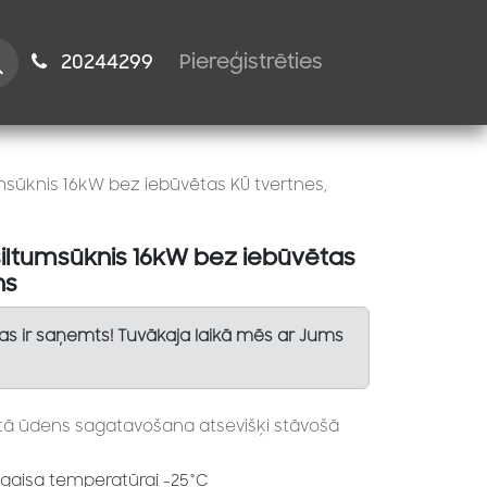
istiem
2024​​4299
Piereģistrēties
msūknis 16kW bez iebūvētas KŪ tvertnes,
siltumsūknis 16kW bez iebūvētas
ns
Tas ir saņemts! Tuvākaja laikā mēs ar Jums
tā ūdens sagatavošana atsevišķi stāvošā
a gaisa temperatūrai -25°C