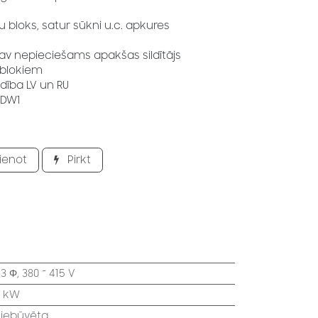
bloks, satur sūkni u.c. apkures
nav nepieciešams apakšas sildītājs
 blokiem
dība LV un RU
6DW1
ienot
Pirkt
:
3 Φ, 380 ~ 415 V
6 kW
 iebūvēta