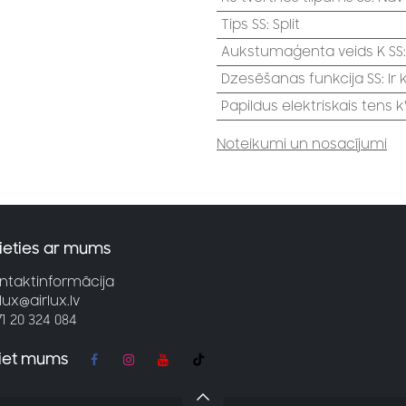
Tips SS
:
Split
Aukstumaģenta veids K SS
Dzesēšanas funkcija SS
:
Ir
Papildus elektriskais tens 
Noteikumi un nosacījumi
ieties ar mums
ntaktinformācija
rlux@airlux.lv
71 20 324 084
jiet mums